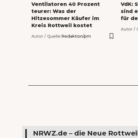
Ventilatoren 40 Prozent
VdK: 
teurer: Was der
sind 
Hitzesommer Käufer im
für de
Kreis Rottweil kostet
Autor / 
Autor / Quelle:
Redaktion/pm
NRWZ.de – die Neue Rottwei