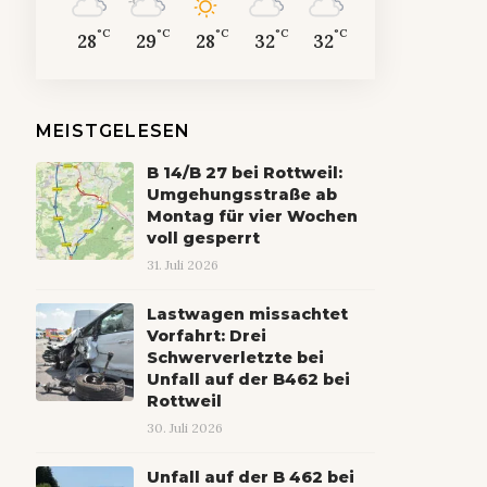
°C
°C
°C
°C
°C
28
29
28
32
32
MEISTGELESEN
B 14/B 27 bei Rottweil:
Umgehungsstraße ab
Montag für vier Wochen
voll gesperrt
31. Juli 2026
Lastwagen missachtet
Vorfahrt: Drei
Schwerverletzte bei
Unfall auf der B462 bei
Rottweil
30. Juli 2026
Unfall auf der B 462 bei