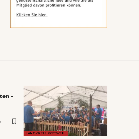
ten –
n
LANDKREIS ROTTWEIL