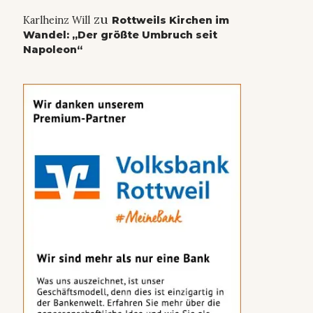
zu
Karlheinz Will
Rottweils Kirchen im
Wandel: „Der größte Umbruch seit
Napoleon“