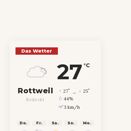
Das Wetter
27
°C
Rottweil
°
°
27
_
25
44%
Bedeckt
3 km/h
Do.
Fr.
Sa.
So.
Mo.