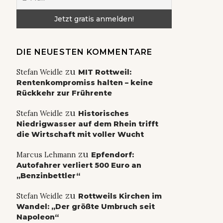
DIE NEUESTEN KOMMENTARE
zu
Stefan Weidle
MIT Rottweil:
Rentenkompromiss halten – keine
Rückkehr zur Frührente
zu
Stefan Weidle
Historisches
Niedrigwasser auf dem Rhein trifft
die Wirtschaft mit voller Wucht
zu
Marcus Lehmann
Epfendorf:
Autofahrer verliert 500 Euro an
„Benzinbettler“
zu
Stefan Weidle
Rottweils Kirchen im
Wandel: „Der größte Umbruch seit
Napoleon“