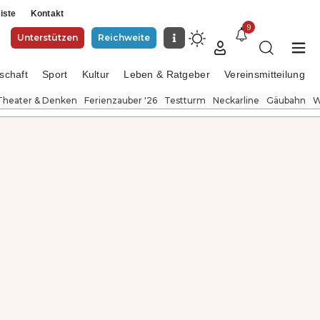
iste
Kontakt
9
Unterstützen
Reichweite
schaft
Sport
Kultur
Leben & Ratgeber
Vereinsmitteilung
Theater & Denken
Ferienzauber '26
Testturm
Neckarline
Gäubahn
W