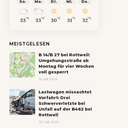
So.
Mo.
Di.
Mi.
Do.
°C
°C
°C
°C
°C
33
33
30
31
32
MEISTGELESEN
B 14/B 27 bei Rottweil:
Umgehungsstraße ab
Montag für vier Wochen
voll gesperrt
31. Juli 2026
Lastwagen missachtet
Vorfahrt: Drei
Schwerverletzte bei
Unfall auf der B462 bei
Rottweil
30. Juli 2026