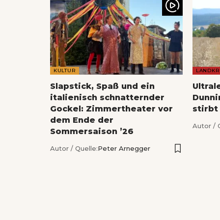
KULTUR
LANDKR
Slapstick, Spaß und ein
Ultral
italienisch schnatternder
Dunnin
Gockel: Zimmertheater vor
stirbt
dem Ende der
Autor / 
Sommersaison ’26
Autor / Quelle:
Peter Arnegger