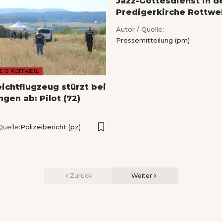
Jazz-Gottesdienst in d
Predigerkirche Rottwei
Autor / Quelle:
Pressemitteilung (pm)
EIS ROTTWEIL
eichtflugzeug stürzt bei
gen ab: Pilot (72)
Quelle:
Polizeibericht (pz)
Zurück
Weiter