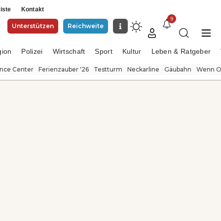
iste
Kontakt
9
Unterstützen
Reichweite
gion
Polizei
Wirtschaft
Sport
Kultur
Leben & Ratgeber
ence Center
Ferienzauber '26
Testturm
Neckarline
Gäubahn
Wenn Or