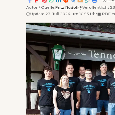
Lese
Autor / Quelle:
Fritz Rudolf
Veröffentlicht 2
Update 23. Juli 2024 um 10.53 Uhr
▣
PDF e