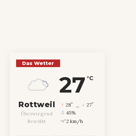
Das Wetter
27
°C
Rottweil
°
°
28
_
27
45%
Überwiegend
2 km/h
Bewölkt