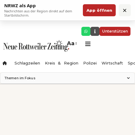
NRWZ als App
×
App öffnen
Nachrichten aus der Region direkt auf dem
Startbildschirm.
Unterstützen
Aa
Schlagzeilen
Kreis & Region
Polizei
Wirtschaft
Spo
Themen im Fokus
Landesgartenschau 2028
Science Center
Staatsmann: Theater & Denken
Ferienzauber '26
Testturm
Neckarline
Gäubahn