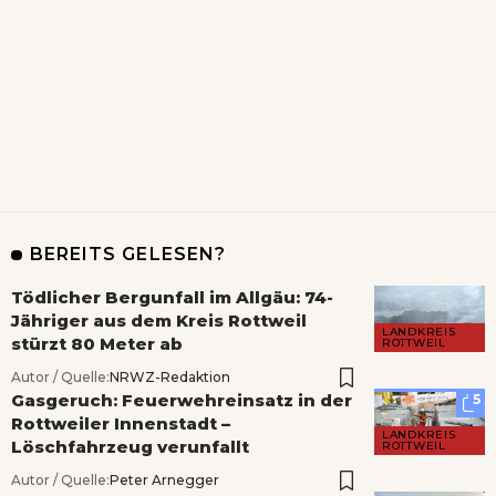
BEREITS GELESEN?
Tödlicher Bergunfall im Allgäu: 74-
Jähriger aus dem Kreis Rottweil
LANDKREIS
stürzt 80 Meter ab
ROTTWEIL
Autor / Quelle:
NRWZ-Redaktion
Gasgeruch: Feuerwehreinsatz in der
5
Rottweiler Innenstadt –
LANDKREIS
Löschfahrzeug verunfallt
ROTTWEIL
Autor / Quelle:
Peter Arnegger