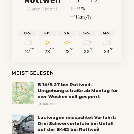
Rottweil
21
_
21
74%
Klarer Himmel
1 km/h
Do.
Fr.
Sa.
So.
Mo.
°C
°C
°C
°C
°C
27
28
28
33
23
MEISTGELESEN
B 14/B 27 bei Rottweil:
Umgehungsstraße ab Montag für
vier Wochen voll gesperrt
31. Juli 2026
Lastwagen missachtet Vorfahrt:
Drei Schwerverletzte bei Unfall
auf der B462 bei Rottweil