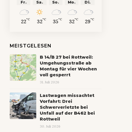
Fr.
Sa.
So.
Mo.
Di.
°C
°C
°C
°C
°C
22
32
35
32
29
MEISTGELESEN
B 14/B 27 bei Rottweil:
Umgehungsstraße ab
Montag für vier Wochen
voll gesperrt
31. Juli 2026
Lastwagen missachtet
Vorfahrt: Drei
Schwerverletzte bei
Unfall auf der B462 bei
Rottweil
30. Juli 2026