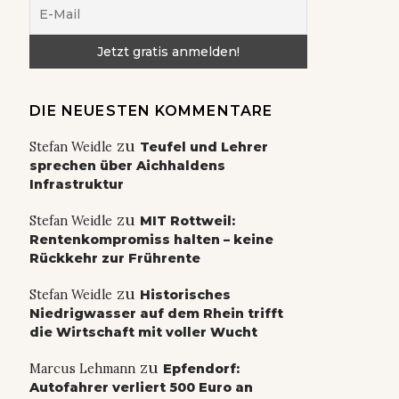
DIE NEUESTEN KOMMENTARE
zu
Stefan Weidle
Teufel und Lehrer
sprechen über Aichhaldens
Infrastruktur
zu
Stefan Weidle
MIT Rottweil:
Rentenkompromiss halten – keine
Rückkehr zur Frührente
zu
Stefan Weidle
Historisches
Niedrigwasser auf dem Rhein trifft
die Wirtschaft mit voller Wucht
zu
Marcus Lehmann
Epfendorf:
Autofahrer verliert 500 Euro an