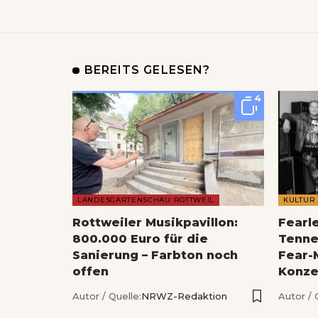
BEREITS GELESEN?
4
LANDESGARTENSCHAU ROTTWEIL
KULTUR
Rottweiler Musikpavillon:
Fearl
800.000 Euro für die
Tenne
Sanierung – Farbton noch
Fear-
offen
Konze
Autor / Quelle:
NRWZ-Redaktion
Autor / 