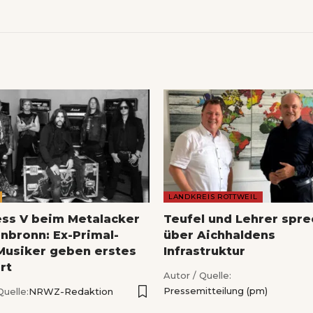
LANDKREIS ROTTWEIL
ess V beim Metalacker
Teufel und Lehrer spr
nbronn: Ex-Primal-
über Aichhaldens
Musiker geben erstes
Infrastruktur
rt
Autor / Quelle:
Pressemitteilung (pm)
Quelle:
NRWZ-Redaktion