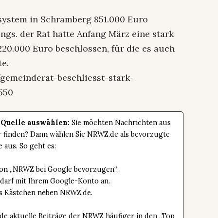
tsystem in Schramberg 851.000 Euro
ngs. der Rat hatte Anfang März eine stark
220.000 Euro beschlossen, für die es auch
te.
gemeinderat-beschliesst-stark-
550
 Quelle auswählen:
Sie möchten Nachrichten aus
er finden? Dann wählen Sie NRWZ.de als bevorzugte
e aus. So geht es:
tton „NRWZ bei Google bevorzugen“.
edarf mit Ihrem Google-Konto an.
das Kästchen neben NRWZ.de.
de aktuelle Beiträge der NRWZ häufiger in den „Top