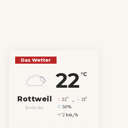
Das Wetter
22
°C
Rottweil
°
°
22
_
21
50%
Bedeckt
2 km/h