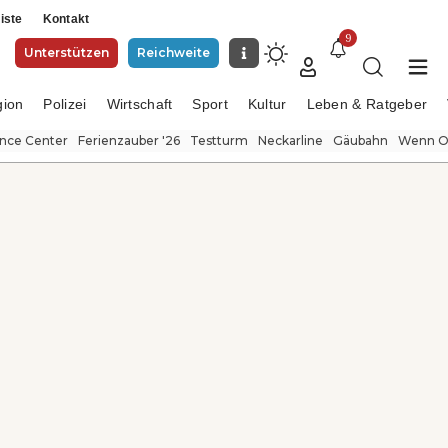
iste
Kontakt
9
Unterstützen
Reichweite
gion
Polizei
Wirtschaft
Sport
Kultur
Leben & Ratgeber
ence Center
Ferienzauber '26
Testturm
Neckarline
Gäubahn
Wenn Or