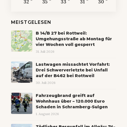
32
35
33
31
30
MEISTGELESEN
B 14/B 27 bei Rottweil:
Umgehungsstraße ab Montag für
vier Wochen voll gesperrt
31. Juli 2026
Lastwagen missachtet Vorfahrt:
Drei Schwerverletzte bei Unfall
auf der B462 bei Rottweil
30. Juli 2026
Fahrzeugbrand greift auf
Wohnhaus über – 120.000 Euro
Schaden in Schramberg-Sulgen
1. August 2026
Tödlicher Bergunfall im Allgäu: 74-