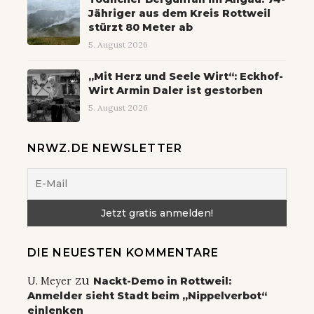
Jähriger aus dem Kreis Rottweil
stürzt 80 Meter ab
5. August 2026
„Mit Herz und Seele Wirt“: Eckhof-
Wirt Armin Daler ist gestorben
5. August 2026
NRWZ.DE NEWSLETTER
DIE NEUESTEN KOMMENTARE
zu
U. Meyer
Nackt-Demo in Rottweil:
Anmelder sieht Stadt beim „Nippelverbot“
einlenken