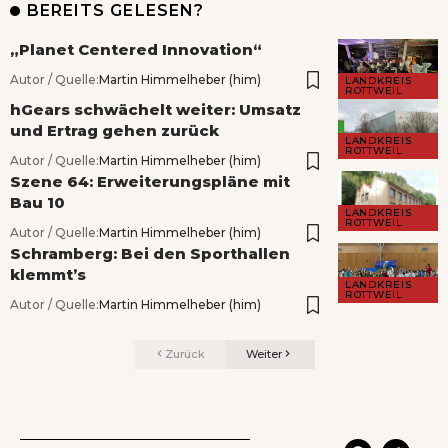
BEREITS GELESEN?
„Planet Centered Innovation“
Autor / Quelle:
Martin Himmelheber (him)
LANDKREIS
ROTTWEIL
hGears schwächelt weiter: Umsatz
und Ertrag gehen zurück
LANDKREIS
ROTTWEIL
Autor / Quelle:
Martin Himmelheber (him)
Szene 64: Erweiterungspläne mit
Bau 10
LANDKREIS
ROTTWEIL
Autor / Quelle:
Martin Himmelheber (him)
Schramberg: Bei den Sporthallen
klemmt’s
LANDKREIS
ROTTWEIL
Autor / Quelle:
Martin Himmelheber (him)
Zurück
Weiter