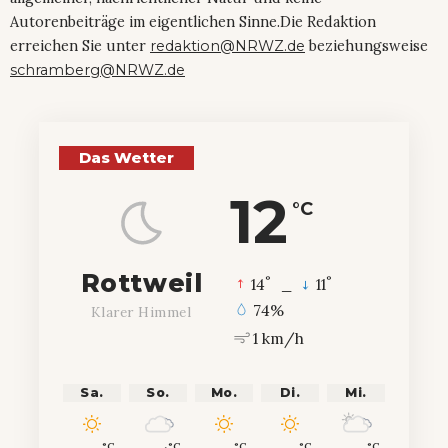
Autorenbeiträge im eigentlichen Sinne.Die Redaktion
erreichen Sie unter
redaktion@NRWZ.de
beziehungsweise
schramberg@NRWZ.de
Das Wetter
12
°C
Rottweil
°
°
14
_
11
74%
Klarer Himmel
1 km/h
Sa.
So.
Mo.
Di.
Mi.
°C
°C
°C
°C
°C