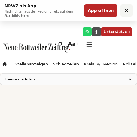
NRWZ als App
×
App öffnen
Nachrichten aus der Region direkt auf dem
Startbildschirm.
Unterstützen
Aa
Stellenanzeigen
Schlagzeilen
Kreis & Region
Polizei
Themen im Fokus
Landesgartenschau 2028
Zimmertheater Rottweil
Science Center
Ferienzauber '26
Testturm
Neckarline
Gäubahn