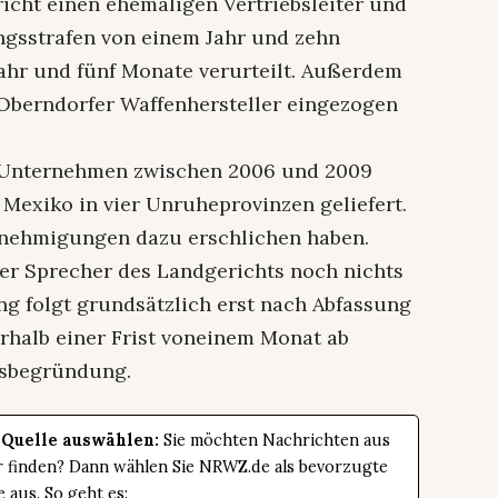
icht einen ehemaligen Vertriebsleiter und
ngsstrafen von einem Jahr und zehn
hr und fünf Monate verurteilt. Außerdem
 Oberndorfer Waffenhersteller eingezogen
s Unternehmen zwischen 2006 und 2009
exiko in vier Unruheprovinzen geliefert.
Genehmigungen dazu erschlichen haben.
er Sprecher des Landgerichts noch nichts
ng folgt grundsätzlich erst nach Abfassung
erhalb einer Frist voneinem Monat ab
ilsbegründung.
 Quelle auswählen:
Sie möchten Nachrichten aus
er finden? Dann wählen Sie NRWZ.de als bevorzugte
e aus. So geht es: