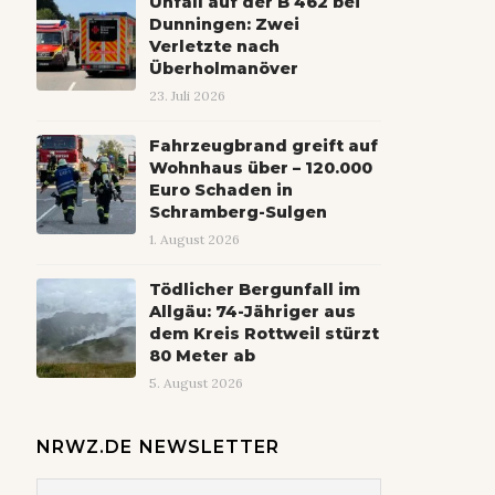
Unfall auf der B 462 bei
Dunningen: Zwei
Verletzte nach
Überholmanöver
23. Juli 2026
Fahrzeugbrand greift auf
Wohnhaus über – 120.000
Euro Schaden in
Schramberg-Sulgen
1. August 2026
Tödlicher Bergunfall im
Allgäu: 74-Jähriger aus
dem Kreis Rottweil stürzt
80 Meter ab
5. August 2026
NRWZ.DE NEWSLETTER