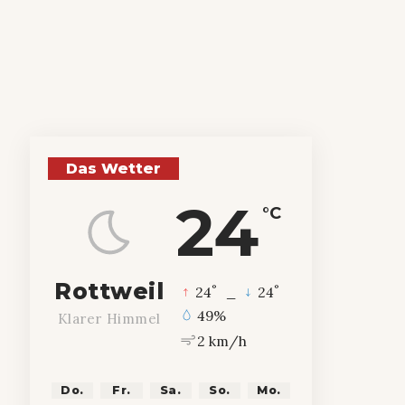
Das Wetter
24
°C
Rottweil
°
°
24
_
24
49%
Klarer Himmel
2 km/h
Do.
Fr.
Sa.
So.
Mo.