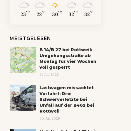
°C
°C
°C
°C
°C
23
28
30
32
32
MEISTGELESEN
B 14/B 27 bei Rottweil:
Umgehungsstraße ab
Montag für vier Wochen
voll gesperrt
31. Juli 2026
Lastwagen missachtet
Vorfahrt: Drei
Schwerverletzte bei
Unfall auf der B462 bei
Rottweil
30. Juli 2026