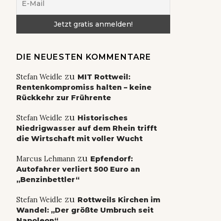
DIE NEUESTEN KOMMENTARE
zu
Stefan Weidle
MIT Rottweil:
Rentenkompromiss halten – keine
Rückkehr zur Frührente
zu
Stefan Weidle
Historisches
Niedrigwasser auf dem Rhein trifft
die Wirtschaft mit voller Wucht
zu
Marcus Lehmann
Epfendorf:
Autofahrer verliert 500 Euro an
„Benzinbettler“
zu
Stefan Weidle
Rottweils Kirchen im
Wandel: „Der größte Umbruch seit
Napoleon“