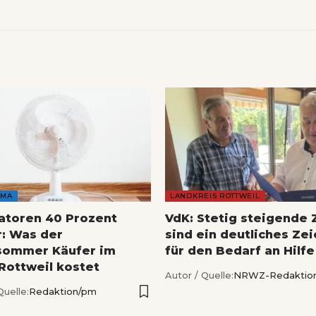
AMA
LANDKREIS ROTTWEIL
latoren 40 Prozent
VdK: Stetig steigende 
r: Was der
sind ein deutliches Ze
sommer Käufer im
für den Bedarf an Hilfe
 Rottweil kostet
Autor / Quelle:
NRWZ-Redaktio
Quelle:
Redaktion/pm