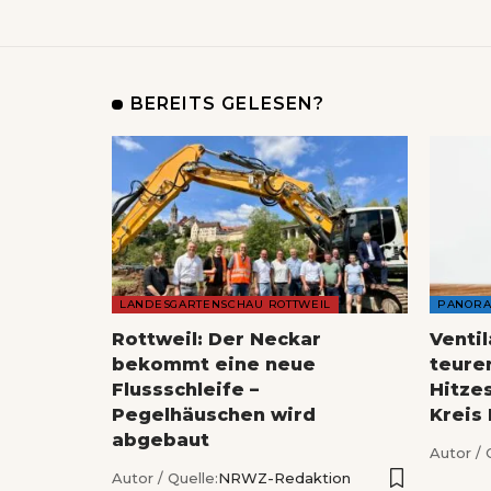
BEREITS GELESEN?
LANDESGARTENSCHAU ROTTWEIL
PANOR
Rottweil: Der Neckar
Venti
bekommt eine neue
teure
Flussschleife –
Hitze
Pegelhäuschen wird
Kreis
abgebaut
Autor / 
Autor / Quelle:
NRWZ-Redaktion