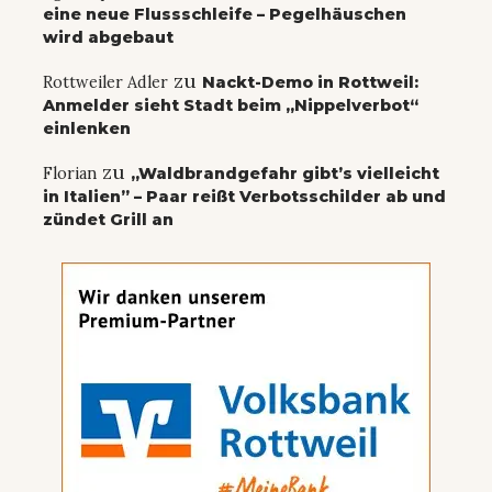
eine neue Flussschleife – Pegelhäuschen
wird abgebaut
zu
Rottweiler Adler
Nackt-Demo in Rottweil:
Anmelder sieht Stadt beim „Nippelverbot“
einlenken
zu
Florian
„Waldbrandgefahr gibt’s vielleicht
in Italien” – Paar reißt Verbotsschilder ab und
zündet Grill an