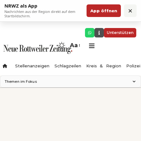
NRWZ als App
×
App öffnen
Nachrichten aus der Region direkt auf dem
Startbildschirm.
Unterstützen
Aa
Stellenanzeigen
Schlagzeilen
Kreis & Region
Polizei
Themen im Fokus
Landesgartenschau 2028
Zimmertheater Rottweil
Science Center
Ferienzauber '26
Testturm
Neckarline
Gäubahn