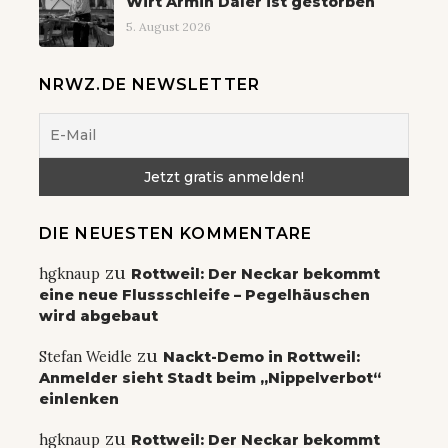
Wirt Armin Daler ist gestorben
5. August 2026
NRWZ.DE NEWSLETTER
DIE NEUESTEN KOMMENTARE
zu
hgknaup
Rottweil: Der Neckar bekommt
eine neue Flussschleife – Pegelhäuschen
wird abgebaut
zu
Stefan Weidle
Nackt-Demo in Rottweil:
Anmelder sieht Stadt beim „Nippelverbot“
einlenken
zu
hgknaup
Rottweil: Der Neckar bekommt