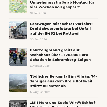
Umgehungsstraße ab Montag für
vier Wochen voll gesperrt
31. Juli 2026
Lastwagen missachtet Vorfahrt:
Drei Schwerverletzte bei Unfall
auf der B462 bei Rottweil
30. Juli 2026
Fahrzeugbrand greift auf
Wohnhaus über – 120.000 Euro
Schaden in Schramberg-Sulgen
1. August 2026
Tödlicher Bergunfall im Allgäu: 74-
Jähriger aus dem Kreis Rottweil
stürzt 80 Meter ab
5. August 2026
„Mit Herz und Seele Wirt“: Eckhof-