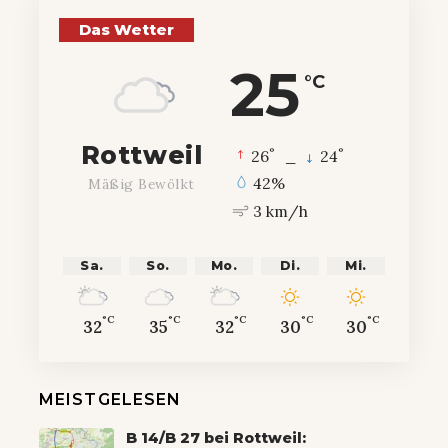
Das Wetter
25
°C
Rottweil
°
°
26
_
24
42%
Mäßig Bewölkt
3 km/h
Sa.
So.
Mo.
Di.
Mi.
°C
°C
°C
°C
°C
32
35
32
30
30
MEISTGELESEN
B 14/B 27 bei Rottweil: