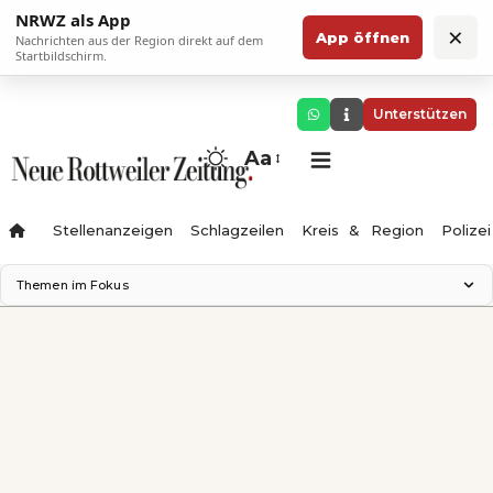
NRWZ als App
×
App öffnen
Nachrichten aus der Region direkt auf dem
Startbildschirm.
Unterstützen
Aa
Stellenanzeigen
Schlagzeilen
Kreis & Region
Polizei
Themen im Fokus
Landesgartenschau 2028
Zimmertheater Rottweil
Science Center
Ferienzauber '26
Testturm
Neckarline
Gäubahn