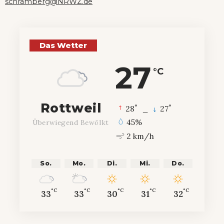
schramberg@NRWZ.de
Das Wetter
27
°C
Rottweil
°
°
28
_
27
45%
Überwiegend Bewölkt
2 km/h
So.
Mo.
Di.
Mi.
Do.
°C
°C
°C
°C
°C
33
33
30
31
32