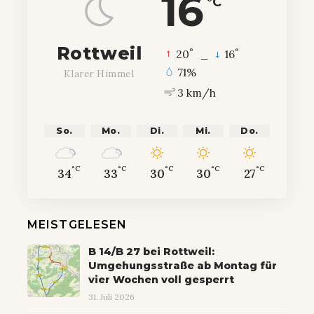
16
°C
Rottweil
°
°
20
_
16
71%
Klarer Himmel
3 km/h
So.
Mo.
Di.
Mi.
Do.
°C
°C
°C
°C
°C
34
33
30
30
27
MEISTGELESEN
B 14/B 27 bei Rottweil:
Umgehungsstraße ab Montag für
vier Wochen voll gesperrt
31. Juli 2026