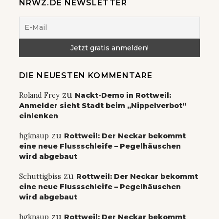
NRWZ.DE NEWSLETTER
DIE NEUESTEN KOMMENTARE
zu
Roland Frey
Nackt-Demo in Rottweil:
Anmelder sieht Stadt beim „Nippelverbot“
einlenken
zu
hgknaup
Rottweil: Der Neckar bekommt
eine neue Flussschleife – Pegelhäuschen
wird abgebaut
zu
Schuttigbiss
Rottweil: Der Neckar bekommt
eine neue Flussschleife – Pegelhäuschen
wird abgebaut
zu
hgknaup
Rottweil: Der Neckar bekommt