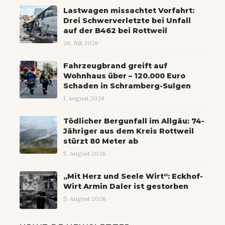
Lastwagen missachtet Vorfahrt:
Drei Schwerverletzte bei Unfall
auf der B462 bei Rottweil
30. Juli 2026
Fahrzeugbrand greift auf
Wohnhaus über – 120.000 Euro
Schaden in Schramberg-Sulgen
1. August 2026
Tödlicher Bergunfall im Allgäu: 74-
Jähriger aus dem Kreis Rottweil
stürzt 80 Meter ab
5. August 2026
„Mit Herz und Seele Wirt“: Eckhof-
Wirt Armin Daler ist gestorben
5. August 2026