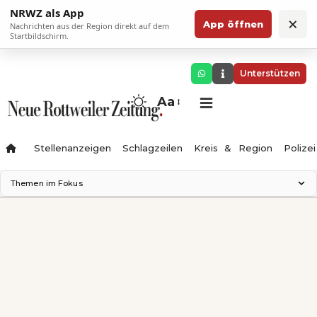
NRWZ als App
×
App öffnen
Nachrichten aus der Region direkt auf dem
Startbildschirm.
Unterstützen
Aa
Stellenanzeigen
Schlagzeilen
Kreis & Region
Polizei
Themen im Fokus
Landesgartenschau 2028
Zimmertheater Rottweil
Science Center
Ferienzauber '26
Testturm
Neckarline
Gäubahn