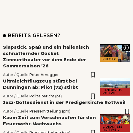
BEREITS GELESEN?
Slapstick, Spaß und ein italienisch
schnatternder Gockel:
Zimmertheater vor dem Ende der
KULTUR
Sommersaison ’26
Autor / Quelle:
Peter Arnegger
Ultraleichtflugzeug stürzt bei
Dunningen ab: Pilot (72) stirbt
LANDKREIS
ROTTWEIL
Autor / Quelle:
Polizeibericht (pz)
Jazz-Gottesdienst in der Predigerkirche Rottweil
Autor / Quelle:
Pressemitteilung (pm)
Kaum Zeit zum Verschnaufen für den
Feuerwehr-Nachwuchs
LANDKREIS
ROTTWEIL
Autor / Quelle:
Pressemitteilung (pm)