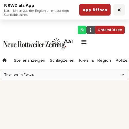
NRWZ als App
×
App öffnen
Nachrichten aus der Region direkt auf dem
Startbildschirm.
Unterstützen
Aa
Stellenanzeigen
Schlagzeilen
Kreis & Region
Polizei
Themen im Fokus
Landesgartenschau 2028
Zimmertheater Rottweil
Science Center
Ferienzauber '26
Testturm
Neckarline
Gäubahn