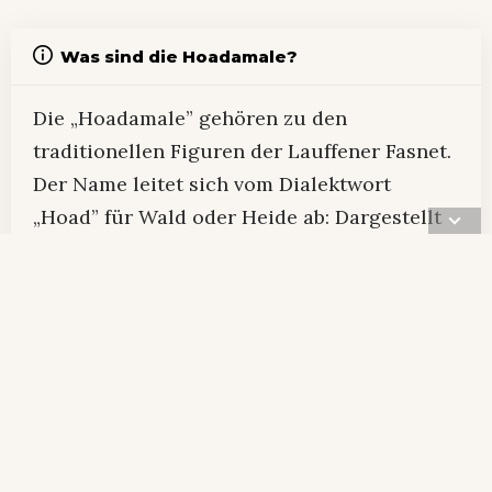
Was sind die Hoadamale?
Die „Hoadamale” gehören zu den
traditionellen Figuren der Lauffener Fasnet.
Der Name leitet sich vom Dialektwort
„Hoad” für Wald oder Heide ab: Dargestellt
werden freche, teils wilde Waldgeister mit
markanten Holzmasken, die bis heute in
Handarbeit geschnitzt werden – oft über
Generationen hinweg innerhalb einzelner
Familien. Neben ihnen prägen die „Kröpfer”,
die häufig bekannte Gesichter aus dem Ort
karikieren, die Lauffener Narrentradition.