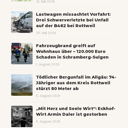
31. Juli 2026
Lastwagen missachtet Vorfahrt:
Drei Schwerverletzte bei Unfall
auf der B462 bei Rottweil
30. Juli 2026
Fahrzeugbrand greift auf
Wohnhaus über – 120.000 Euro
Schaden in Schramberg-Sulgen
1. August 2026
Tödlicher Bergunfall im Allgäu: 74-
Jähriger aus dem Kreis Rottweil
stürzt 80 Meter ab
5. August 2026
„Mit Herz und Seele Wirt“: Eckhof-
Wirt Armin Daler ist gestorben
5. August 2026