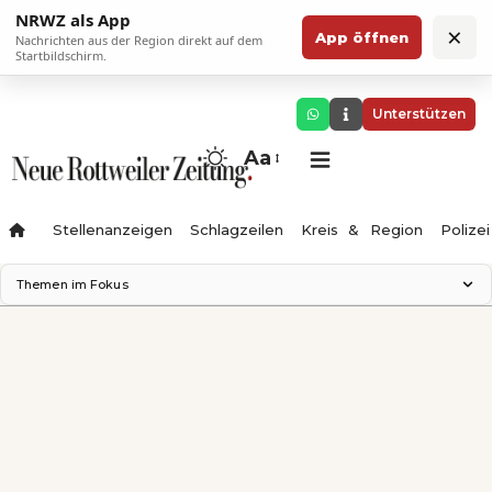
NRWZ als App
×
App öffnen
Nachrichten aus der Region direkt auf dem
Startbildschirm.
Unterstützen
Aa
Stellenanzeigen
Schlagzeilen
Kreis & Region
Polizei
Themen im Fokus
Landesgartenschau 2028
Zimmertheater Rottweil
Science Center
Ferienzauber '26
Testturm
Neckarline
Gäubahn