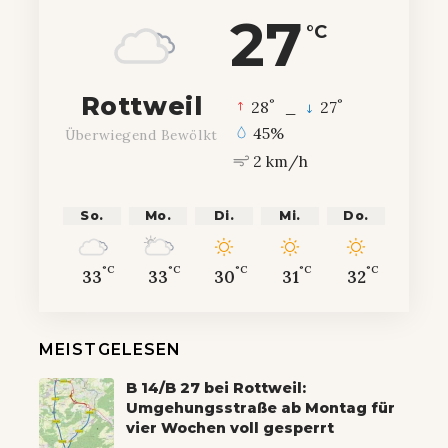
27
°C
Rottweil
°
°
28
_
27
45%
Überwiegend Bewölkt
2 km/h
So.
Mo.
Di.
Mi.
Do.
°C
°C
°C
°C
°C
33
33
30
31
32
MEISTGELESEN
B 14/B 27 bei Rottweil:
Umgehungsstraße ab Montag für
vier Wochen voll gesperrt