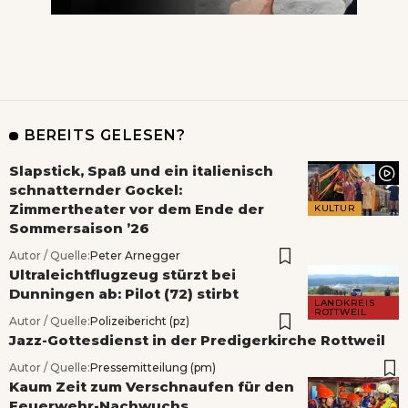
BEREITS GELESEN?
Slapstick, Spaß und ein italienisch
schnatternder Gockel:
Zimmertheater vor dem Ende der
KULTUR
Sommersaison ’26
Autor / Quelle:
Peter Arnegger
Ultraleichtflugzeug stürzt bei
Dunningen ab: Pilot (72) stirbt
LANDKREIS
ROTTWEIL
Autor / Quelle:
Polizeibericht (pz)
Jazz-Gottesdienst in der Predigerkirche Rottweil
Autor / Quelle:
Pressemitteilung (pm)
Kaum Zeit zum Verschnaufen für den
Feuerwehr-Nachwuchs