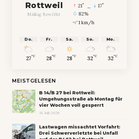
Rottweil
°
°
21
_
17
82%
Mäßig Bewölkt
1 km/h
Do.
Fr.
Sa.
So.
Mo.
°C
°C
°C
°C
°C
27
28
28
32
32
MEISTGELESEN
B 14/B 27 bei Rottweil:
Umgehungsstraße ab Montag für
vier Wochen voll gesperrt
31. Juli 2026
Lastwagen missachtet Vorfahrt:
Drei Schwerverletzte bei Unfall