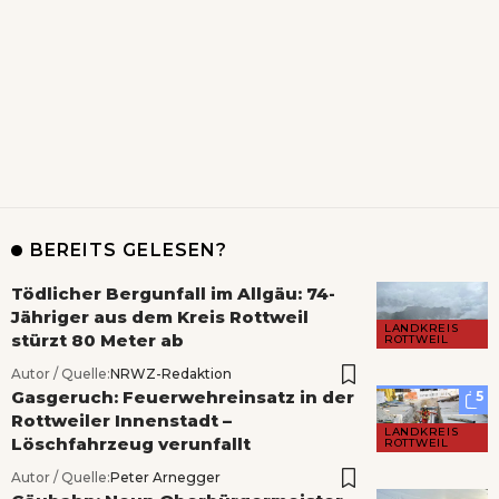
BEREITS GELESEN?
Tödlicher Bergunfall im Allgäu: 74-
Jähriger aus dem Kreis Rottweil
LANDKREIS
stürzt 80 Meter ab
ROTTWEIL
Autor / Quelle:
NRWZ-Redaktion
Gasgeruch: Feuerwehreinsatz in der
5
Rottweiler Innenstadt –
LANDKREIS
Löschfahrzeug verunfallt
ROTTWEIL
Autor / Quelle:
Peter Arnegger