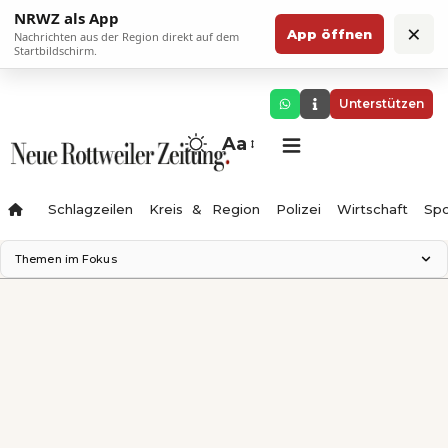
NRWZ als App
×
App öffnen
Nachrichten aus der Region direkt auf dem
Startbildschirm.
Unterstützen
Aa
Schlagzeilen
Kreis & Region
Polizei
Wirtschaft
Spo
Themen im Fokus
Landesgartenschau 2028
Science Center
Staatsmann: Theater & Denken
Ferienzauber '26
Testturm
Neckarline
Gäubahn