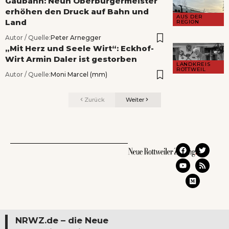
Gäubahn: Neun Oberbürgermeister
erhöhen den Druck auf Bahn und
AUS DER
Land
REGION
Autor / Quelle:
Peter Arnegger
„Mit Herz und Seele Wirt“: Eckhof-
Wirt Armin Daler ist gestorben
LANDKREIS
ROTTWEIL
Autor / Quelle:
Moni Marcel (mm)
Zurück
Weiter
NRWZ.de – die Neue