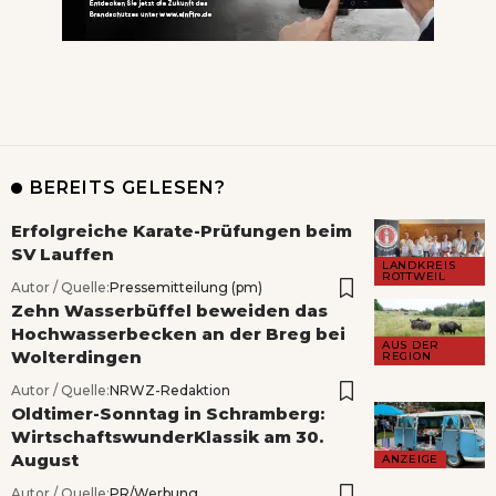
BEREITS GELESEN?
Erfolgreiche Karate-Prüfungen beim
SV Lauffen
LANDKREIS
ROTTWEIL
Autor / Quelle:
Pressemitteilung (pm)
Zehn Wasserbüffel beweiden das
Hochwasserbecken an der Breg bei
AUS DER
Wolterdingen
REGION
Autor / Quelle:
NRWZ-Redaktion
Oldtimer-Sonntag in Schramberg:
WirtschaftswunderKlassik am 30.
August
ANZEIGE
Autor / Quelle:
PR/Werbung