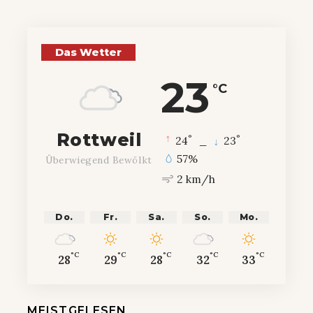
Das Wetter
23
°C
Rottweil
°
°
24
_
23
57%
Überwiegend Bewölkt
2 km/h
Do.
Fr.
Sa.
So.
Mo.
°C
°C
°C
°C
°C
28
29
28
32
33
MEISTGELESEN