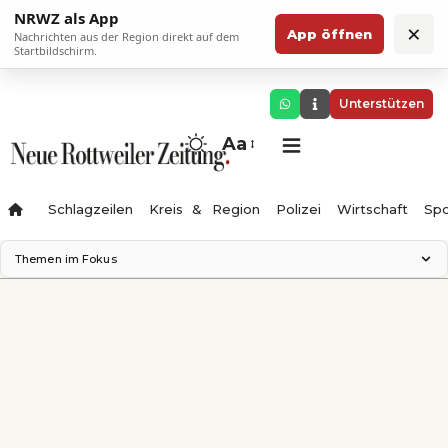
NRWZ als App
×
App öffnen
Nachrichten aus der Region direkt auf dem
Startbildschirm.
Unterstützen
Aa
Schlagzeilen
Kreis & Region
Polizei
Wirtschaft
Spo
Themen im Fokus
Landesgartenschau 2028
Science Center
Staatsmann: Theater & Denken
Ferienzauber '26
Testturm
Neckarline
Gäubahn