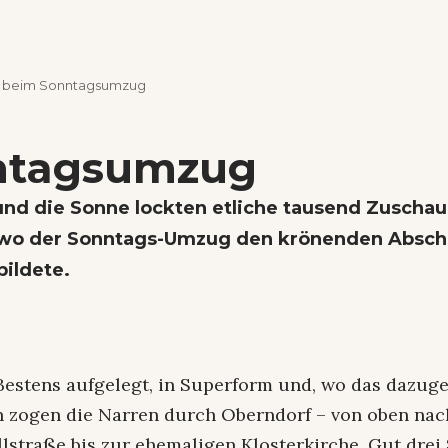
 beim Sonntagsumzug
ntagsumzug
und die Sonne lockten etliche tausend Zuschau
 wo der Sonntags-Umzug den krönenden Absch
bildete.
Bestens aufgelegt, in Superform und, wo das dazuge
n zogen die Narren durch Oberndorf – von oben nac
llstraße bis zur ehemaligen Klosterkirche. Gut drei