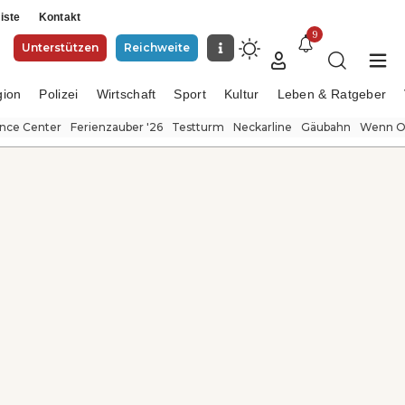
iste
Kontakt
9
Unterstützen
Reichweite
gion
Polizei
Wirtschaft
Sport
Kultur
Leben & Ratgeber
ence Center
Ferienzauber '26
Testturm
Neckarline
Gäubahn
Wenn Or