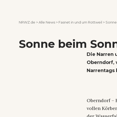
NRWZ.de
>
Alle News
>
Fasnet in und um Rottweil
>
Sonne
Sonne beim Son
Die Narren 
Oberndorf,
Narrentags 
Oberndorf – 
vollen Körbe
der Wasserfa