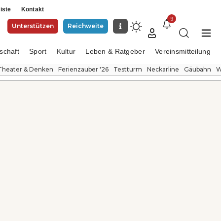
iste
Kontakt
9
Unterstützen
Reichweite
schaft
Sport
Kultur
Leben & Ratgeber
Vereinsmitteilung
Theater & Denken
Ferienzauber '26
Testturm
Neckarline
Gäubahn
W