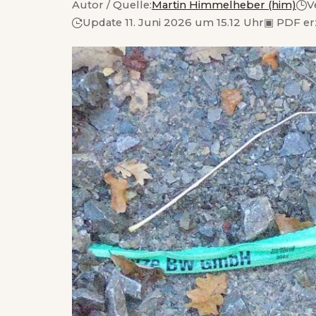
Autor / Quelle:
Martin Himmelheber (him)
V
Update 11. Juni 2026 um 15.12 Uhr
▣
PDF er