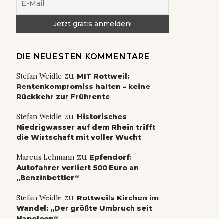
DIE NEUESTEN KOMMENTARE
zu
Stefan Weidle
MIT Rottweil:
Rentenkompromiss halten – keine
Rückkehr zur Frührente
zu
Stefan Weidle
Historisches
Niedrigwasser auf dem Rhein trifft
die Wirtschaft mit voller Wucht
zu
Marcus Lehmann
Epfendorf:
Autofahrer verliert 500 Euro an
„Benzinbettler“
zu
Stefan Weidle
Rottweils Kirchen im
Wandel: „Der größte Umbruch seit
Napoleon“