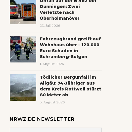
Unfall auf der B 462 bei
Dunningen: Zwei
Verletzte nach
Überholmanöver
23. Juli 2026
Fahrzeugbrand greift auf
Wohnhaus über – 120.000
Euro Schaden in
Schramberg-Sulgen
1. August 2026
Tödlicher Bergunfall im
Allgäu: 74-Jähriger aus
dem Kreis Rottweil stürzt
80 Meter ab
5. August 2026
NRWZ.DE NEWSLETTER