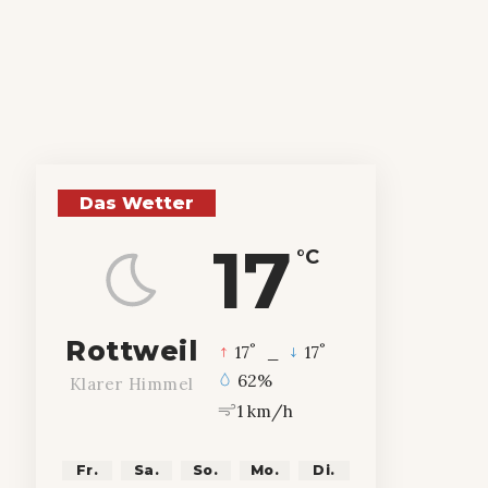
Das Wetter
17
°C
Rottweil
°
°
17
_
17
62%
Klarer Himmel
1 km/h
Fr.
Sa.
So.
Mo.
Di.