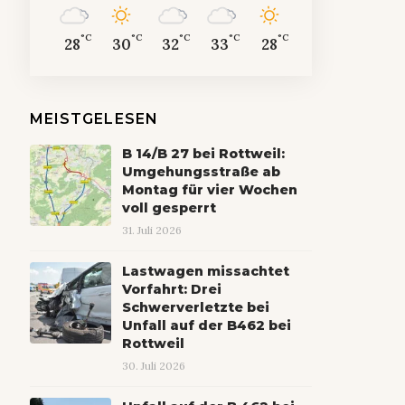
°C
°C
°C
°C
°C
28
30
32
33
28
MEISTGELESEN
B 14/B 27 bei Rottweil:
Umgehungsstraße ab
Montag für vier Wochen
voll gesperrt
31. Juli 2026
Lastwagen missachtet
Vorfahrt: Drei
Schwerverletzte bei
Unfall auf der B462 bei
Rottweil
30. Juli 2026