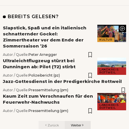
BEREITS GELESEN?
Slapstick, Spaß und ein italienisch
schnatternder Gockel:
Zimmertheater vor dem Ende der
KULTUR
Sommersaison ’26
Autor / Quelle:
Peter Arnegger
Ultraleichtflugzeug stürzt bei
Dunningen ab: Pilot (72) stirbt
LANDKREIS
ROTTWEIL
Autor / Quelle:
Polizeibericht (pz)
Jazz-Gottesdienst in der Predigerkirche Rottweil
Autor / Quelle:
Pressemitteilung (pm)
Kaum Zeit zum Verschnaufen für den
Feuerwehr-Nachwuchs
LANDKREIS
ROTTWEIL
Autor / Quelle:
Pressemitteilung (pm)
Zurück
Weiter