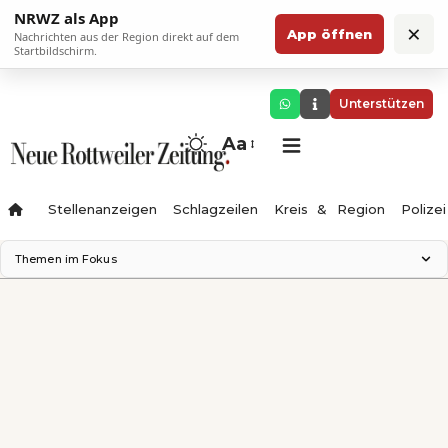
NRWZ als App
×
App öffnen
Nachrichten aus der Region direkt auf dem
Startbildschirm.
Unterstützen
Aa
Stellenanzeigen
Schlagzeilen
Kreis & Region
Polizei
Themen im Fokus
Landesgartenschau 2028
Zimmertheater Rottweil
Science Center
Ferienzauber '26
Testturm
Neckarline
Gäubahn