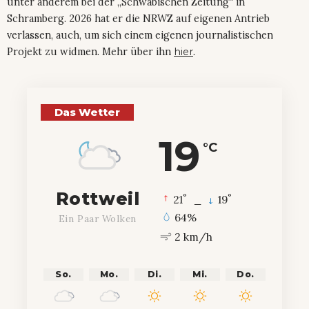
unter anderem bei der „Schwäbischen Zeitung“ in
Schramberg. 2026 hat er die NRWZ auf eigenen Antrieb
verlassen, auch, um sich einem eigenen journalistischen
Projekt zu widmen. Mehr über ihn
hier
.
Das Wetter
19
°C
Rottweil
°
°
21
_
19
64%
Ein Paar Wolken
2 km/h
So.
Mo.
Di.
Mi.
Do.