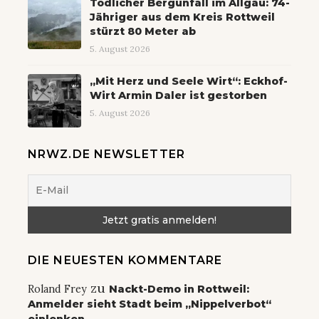
Tödlicher Bergunfall im Allgäu: 74-
Jähriger aus dem Kreis Rottweil
stürzt 80 Meter ab
5. August 2026
„Mit Herz und Seele Wirt“: Eckhof-
Wirt Armin Daler ist gestorben
5. August 2026
NRWZ.DE NEWSLETTER
DIE NEUESTEN KOMMENTARE
zu
Roland Frey
Nackt-Demo in Rottweil:
Anmelder sieht Stadt beim „Nippelverbot“