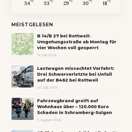
°C
°C
°C
°C
°C
34
33
29
30
18
MEISTGELESEN
B 14/B 27 bei Rottweil:
Umgehungsstraße ab Montag für
vier Wochen voll gesperrt
31. Juli 2026
Lastwagen missachtet Vorfahrt:
Drei Schwerverletzte bei Unfall
auf der B462 bei Rottweil
30. Juli 2026
Fahrzeugbrand greift auf
Wohnhaus über – 120.000 Euro
Schaden in Schramberg-Sulgen
1. August 2026