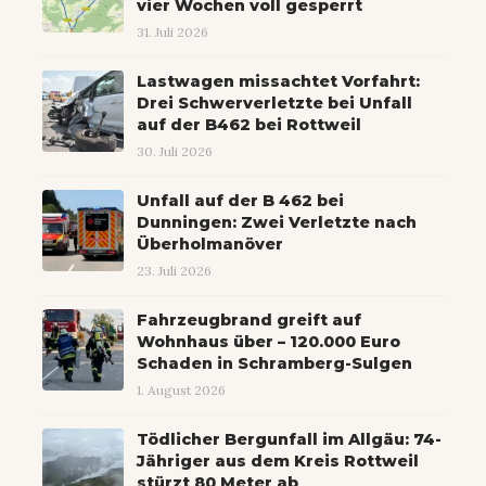
vier Wochen voll gesperrt
31. Juli 2026
Lastwagen missachtet Vorfahrt:
Drei Schwerverletzte bei Unfall
auf der B462 bei Rottweil
30. Juli 2026
Unfall auf der B 462 bei
Dunningen: Zwei Verletzte nach
Überholmanöver
23. Juli 2026
Fahrzeugbrand greift auf
Wohnhaus über – 120.000 Euro
Schaden in Schramberg-Sulgen
1. August 2026
Tödlicher Bergunfall im Allgäu: 74-
Jähriger aus dem Kreis Rottweil
stürzt 80 Meter ab