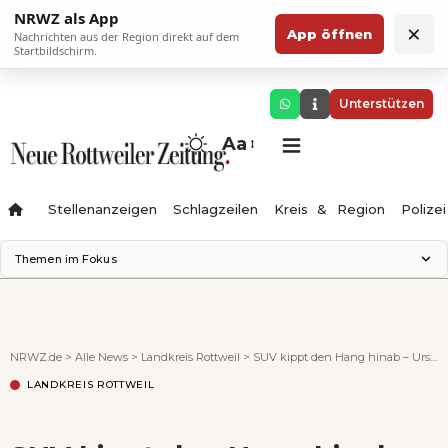
NRWZ als App
×
App öffnen
Nachrichten aus der Region direkt auf dem
Startbildschirm.
Unterstützen
Aa
Stellenanzeigen
Schlagzeilen
Kreis & Region
Polizei
Themen im Fokus
Landesgartenschau 2028
Zimmertheater Rottweil
Science Center
NRWZ.de
>
Alle News
>
Landkreis Rottweil
>
SUV kippt den Hang hinab – Ursache noch unklar
Ferienzauber '26
LANDKREIS ROTTWEIL
Testturm
Neckarline
Gäubahn