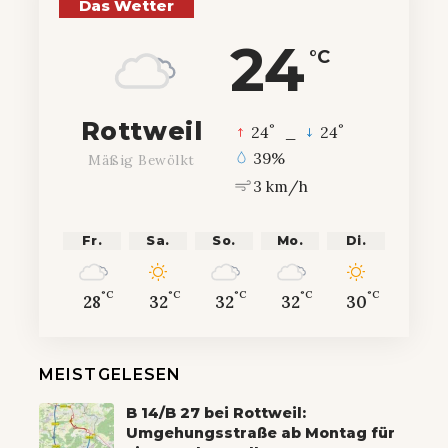
Das Wetter
24
°C
Rottweil
°
°
24
_
24
39%
Mäßig Bewölkt
3 km/h
Fr.
Sa.
So.
Mo.
Di.
°C
°C
°C
°C
°C
28
32
32
32
30
MEISTGELESEN
B 14/B 27 bei Rottweil:
Umgehungsstraße ab Montag für