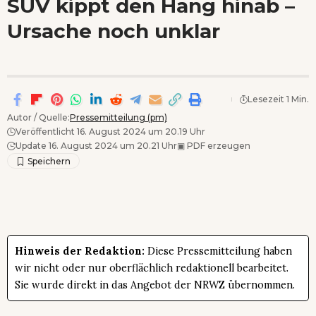
SUV kippt den Hang hinab –
Wenn Orte erzählen ...
Ursache noch unklar
- Anzeige -
Lesezeit 1 Min.
Autor / Quelle:
Pressemitteilung (pm)
Veröffentlicht 16. August 2024 um 20.19 Uhr
Update 16. August 2024 um 20.21 Uhr
▣
PDF erzeugen
Hinweis der Redaktion:
Diese Pressemitteilung haben
wir nicht oder nur oberflächlich redaktionell bearbeitet.
Sie wurde direkt in das Angebot der NRWZ übernommen.