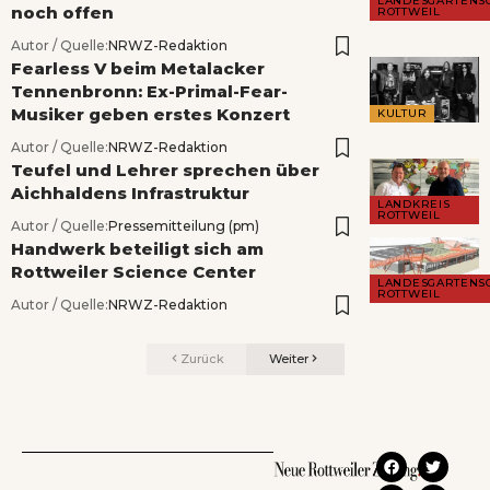
LANDESGARTENS
noch offen
ROTTWEIL
Autor / Quelle:
NRWZ-Redaktion
Fearless V beim Metalacker
Tennenbronn: Ex-Primal-Fear-
Musiker geben erstes Konzert
KULTUR
Autor / Quelle:
NRWZ-Redaktion
Teufel und Lehrer sprechen über
Aichhaldens Infrastruktur
LANDKREIS
ROTTWEIL
Autor / Quelle:
Pressemitteilung (pm)
Handwerk beteiligt sich am
Rottweiler Science Center
LANDESGARTENS
ROTTWEIL
Autor / Quelle:
NRWZ-Redaktion
Zurück
Weiter