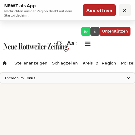
NRWZ als App
×
App öffnen
Nachrichten aus der Region direkt auf dem
Startbildschirm.
Unterstützen
Aa
Stellenanzeigen
Schlagzeilen
Kreis & Region
Polizei
Themen im Fokus
Landesgartenschau 2028
Zimmertheater Rottweil
Science Center
Ferienzauber '26
Testturm
Neckarline
Gäubahn