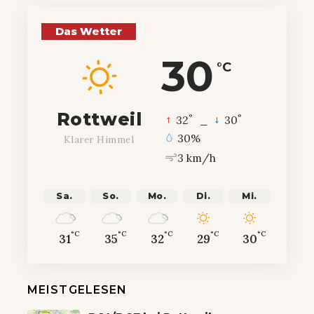
Das Wetter
30
°C
Rottweil
°
°
32
_
30
30%
Klarer Himmel
3 km/h
Sa.
So.
Mo.
Di.
Mi.
°C
°C
°C
°C
°C
31
35
32
29
30
MEISTGELESEN