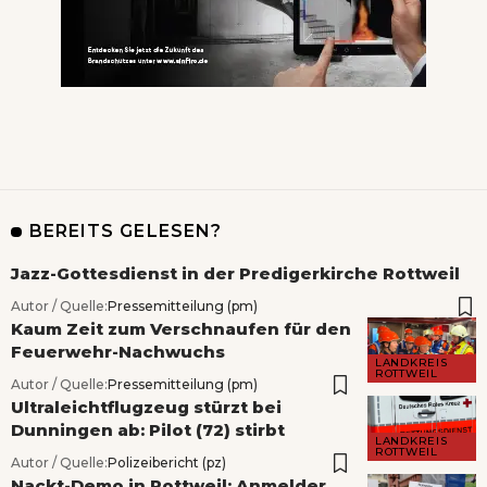
BEREITS GELESEN?
Jazz-Gottesdienst in der Predigerkirche Rottweil
Autor / Quelle:
Pressemitteilung (pm)
Kaum Zeit zum Verschnaufen für den
Feuerwehr-Nachwuchs
LANDKREIS
ROTTWEIL
Autor / Quelle:
Pressemitteilung (pm)
Ultraleichtflugzeug stürzt bei
Dunningen ab: Pilot (72) stirbt
LANDKREIS
ROTTWEIL
Autor / Quelle:
Polizeibericht (pz)
Nackt-Demo in Rottweil: Anmelder