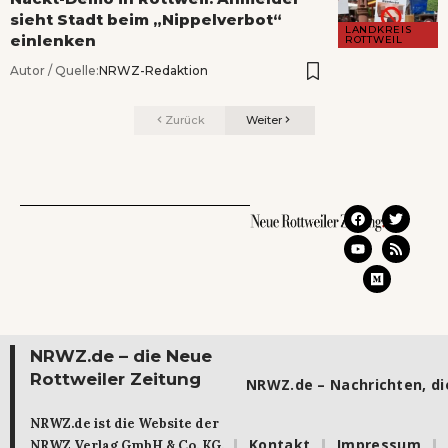
sieht Stadt beim „Nippelverbot“
LANDKREIS
einlenken
ROTTWEIL
Autor / Quelle:
NRWZ-Redaktion
Zurück
Weiter
NRWZ.de – die Neue
Rottweiler Zeitung
NRWZ.de – Nachrichten, die
NRWZ.de ist die Website der
Kontakt
Impressum
NRWZ Verlag GmbH & Co. KG.