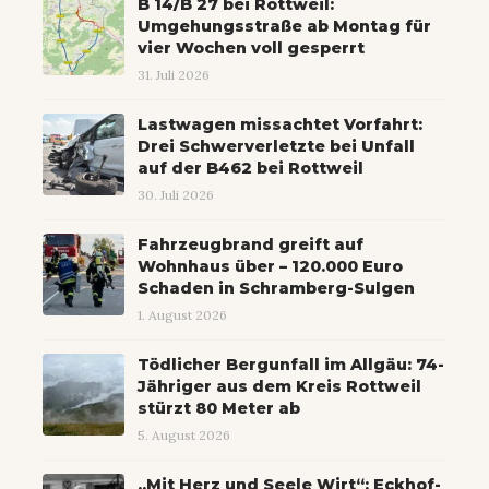
B 14/B 27 bei Rottweil:
Umgehungsstraße ab Montag für
vier Wochen voll gesperrt
31. Juli 2026
Lastwagen missachtet Vorfahrt:
Drei Schwerverletzte bei Unfall
auf der B462 bei Rottweil
30. Juli 2026
Fahrzeugbrand greift auf
Wohnhaus über – 120.000 Euro
Schaden in Schramberg-Sulgen
1. August 2026
Tödlicher Bergunfall im Allgäu: 74-
Jähriger aus dem Kreis Rottweil
stürzt 80 Meter ab
5. August 2026
„Mit Herz und Seele Wirt“: Eckhof-