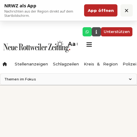
NRWZ als App
×
App öffnen
Nachrichten aus der Region direkt auf dem
Startbildschirm.
Unterstützen
Aa
Stellenanzeigen
Schlagzeilen
Kreis & Region
Polizei
Themen im Fokus
Landesgartenschau 2028
Zimmertheater Rottweil
Science Center
Ferienzauber '26
Testturm
Neckarline
Gäubahn