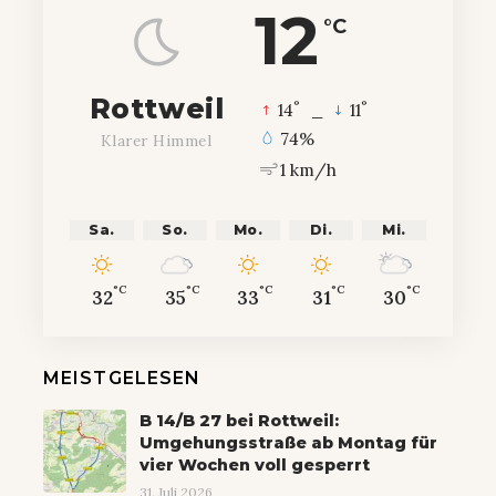
12
°C
Rottweil
°
°
14
_
11
74%
Klarer Himmel
1 km/h
Sa.
So.
Mo.
Di.
Mi.
°C
°C
°C
°C
°C
32
35
33
31
30
MEISTGELESEN
B 14/B 27 bei Rottweil:
Umgehungsstraße ab Montag für
vier Wochen voll gesperrt
31. Juli 2026