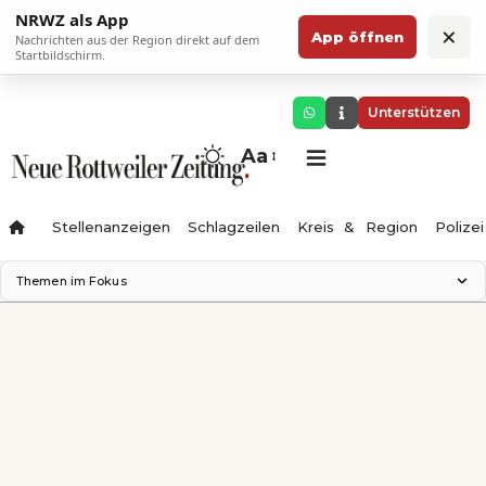
NRWZ als App
×
App öffnen
Nachrichten aus der Region direkt auf dem
Startbildschirm.
Unterstützen
Aa
Stellenanzeigen
Schlagzeilen
Kreis & Region
Polizei
Themen im Fokus
Landesgartenschau 2028
Zimmertheater Rottweil
Science Center
Ferienzauber '26
Testturm
Neckarline
Gäubahn