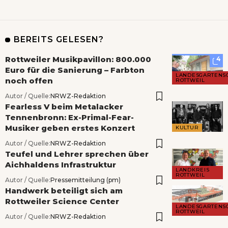
BEREITS GELESEN?
Rottweiler Musikpavillon: 800.000
4
Euro für die Sanierung – Farbton
LANDESGARTENS
noch offen
ROTTWEIL
Autor / Quelle:
NRWZ-Redaktion
Fearless V beim Metalacker
Tennenbronn: Ex-Primal-Fear-
Musiker geben erstes Konzert
KULTUR
Autor / Quelle:
NRWZ-Redaktion
Teufel und Lehrer sprechen über
Aichhaldens Infrastruktur
LANDKREIS
ROTTWEIL
Autor / Quelle:
Pressemitteilung (pm)
Handwerk beteiligt sich am
Rottweiler Science Center
LANDESGARTENS
ROTTWEIL
Autor / Quelle:
NRWZ-Redaktion