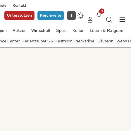
iste
Kontakt
9
Unterstützen
Reichweite
gion
Polizei
Wirtschaft
Sport
Kultur
Leben & Ratgeber
ence Center
Ferienzauber '26
Testturm
Neckarline
Gäubahn
Wenn Or