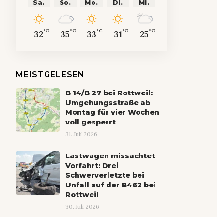
Sa.
So.
Mo.
Di.
Mi.
°C
°C
°C
°C
°C
32
35
33
31
25
MEISTGELESEN
B 14/B 27 bei Rottweil:
Umgehungsstraße ab
Montag für vier Wochen
voll gesperrt
31. Juli 2026
Lastwagen missachtet
Vorfahrt: Drei
Schwerverletzte bei
Unfall auf der B462 bei
Rottweil
30. Juli 2026