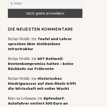
DIE NEUESTEN KOMMENTARE
zu
Stefan Weidle
Teufel und Lehrer
sprechen über Aichhaldens
Infrastruktur
zu
Stefan Weidle
MIT Rottweil:
Rentenkompromiss halten – keine
Rückkehr zur Frührente
zu
Stefan Weidle
Historisches
Niedrigwasser auf dem Rhein trifft
die Wirtschaft mit voller Wucht
zu
Marcus Lehmann
Epfendorf:
Autofahrer verliert 500 Euro an