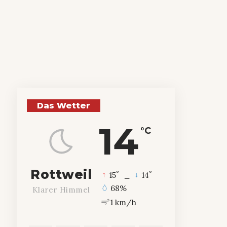
Das Wetter
14
°C
Rottweil
°
°
15
_
14
68%
Klarer Himmel
1 km/h