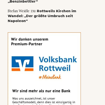
„Benzinbettler“
zu
Stefan Weidle
Rottweils Kirchen im
Wandel: „Der größte Umbruch seit
Napoleon“