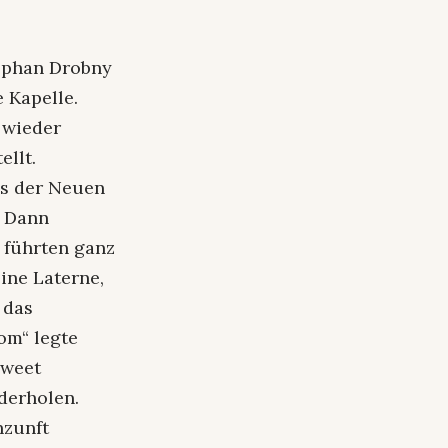
tephan Drobny
 Kapelle.
 wieder
ellt.
us der Neuen
. Dann
 führten ganz
ine Laterne,
 das
om“ legte
Sweet
ederholen.
nzunft