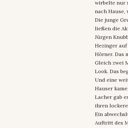
wirbelte nur
nach Hause, w
Die junge Gr
ließen die A
Jürgen Knubb
Hezinger auf
Hörner. Das 
Gleich zwei M
Look. Das beg
Und eine wei
Hauser kamen
Lacher gab es
ihren lockere
Ein abwechsl
Auftritt des