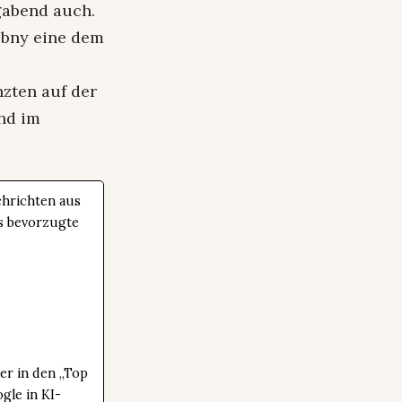
gabend auch.
obny eine dem
zten auf der
nd im
hrichten aus
ls bevorzugte
er in den „Top
gle in KI-