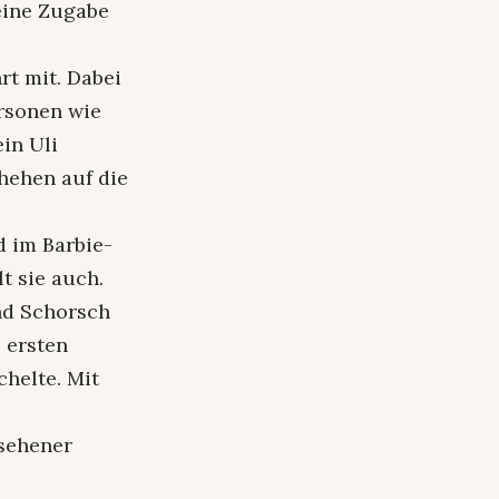
eine Zugabe
t mit. Dabei
ersonen wie
in Uli
hehen auf die
d im Barbie-
t sie auch.
nd Schorsch
 ersten
chelte. Mit
rsehener