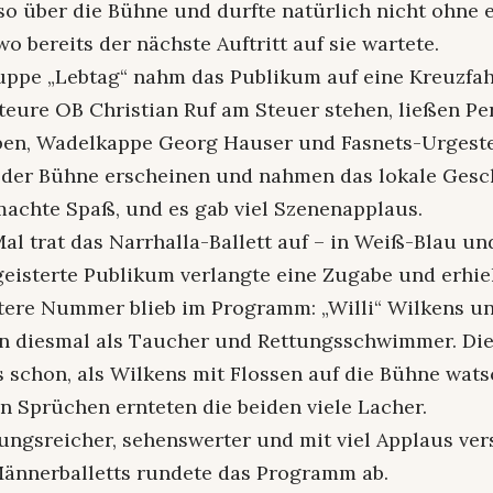
 so über die Bühne und durfte natürlich nicht ohne 
o bereits der nächste Auftritt auf sie wartete.
uppe „Lebtag“ nahm das Publikum auf eine Kreuzfahr
kteure OB Christian Ruf am Steuer stehen, ließen P
en, Wadelkappe Georg Hauser und Fasnets-Urgeste
 der Bühne erscheinen und nahmen das lokale Gesc
machte Spaß, und es gab viel Szenenapplaus.
al trat das Narrhalla-Ballett auf – in Weiß-Blau un
eisterte Publikum verlangte eine Zugabe und erhiel
tere Nummer blieb im Programm: „Willi“ Wilkens u
 diesmal als Taucher und Rettungsschwimmer. Die
 schon, als Wilkens mit Flossen auf die Bühne wats
n Sprüchen ernteten die beiden viele Lacher.
ungsreicher, sehenswerter und mit viel Applaus ve
 Männerballetts rundete das Programm ab.