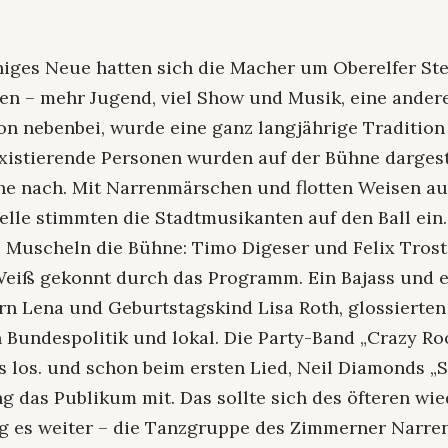
iniges Neue hatten sich die Macher um Oberelfer S
sen – mehr Jugend, viel Show und Musik, eine andere
hon nebenbei, wurde eine ganz langjährige Tradition
existierende Personen wurden auf der Bühne dargest
he nach. Mit Narrenmärschen und flotten Weisen a
lle stimmten die Stadtmusikanten auf den Ball ein
i Muscheln die Bühne: Timo Digeser und Felix Trost
Weiß gekonnt durch das Programm. Ein Bajass und e
rn Lena und Geburtstagskind Lisa Roth, glossierten
 Bundespolitik und lokal. Die Party-Band „Crazy Ro
s los. und schon beim ersten Lied, Neil Diamonds „
ng das Publikum mit. Das sollte sich des öfteren wi
g es weiter – die Tanzgruppe des Zimmerner Narre