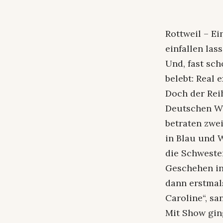
Rottweil – E
einfallen las
Und, fast sc
belebt: Real 
Doch der Rei
Deutschen We
betraten zwe
in Blau und 
die Schweste
Geschehen in
dann erstmal
Caroline“, sa
Mit Show gin