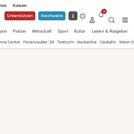
iste
Kontakt
9
Unterstützen
Reichweite
gion
Polizei
Wirtschaft
Sport
Kultur
Leben & Ratgeber
ence Center
Ferienzauber '26
Testturm
Neckarline
Gäubahn
Wenn Or