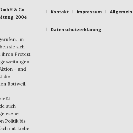
 GmbH & Co.
Kontakt
Impressum
Allgemein
itung. 2004
Datenschutzerklärung
gerufen. Im
ben sie sich
 ihren Protest
ageszeitungen
Aktion – und
t die
on Rottweil.
nießt
de auch
 gelesene
 Politik bis
fach mit Liebe