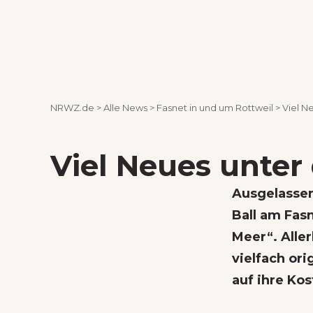
NRWZ.de
>
Alle News
>
Fasnet in und um Rottweil
>
Viel N
Viel Neues unte
Ausgelassen,
Ball am Fas
Meer“. Alle
vielfach or
auf ihre Kos