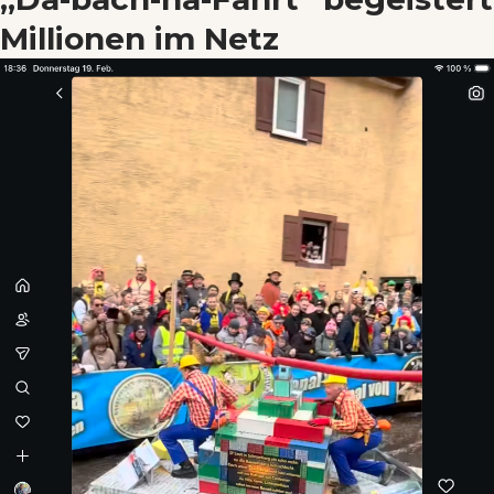
Wenn Orte erzählen ...
Millionen im Netz
- Anzeige -