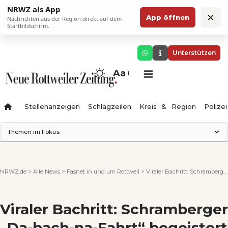
NRWZ als App
×
App öffnen
Nachrichten aus der Region direkt auf dem
Startbildschirm.
Unterstützen
Aa
Stellenanzeigen
Schlagzeilen
Kreis & Region
Polizei
Themen im Fokus
Landesgartenschau 2028
Zimmertheater Rottweil
NRWZ.de
>
Alle News
>
Fasnet in und um Rottweil
>
Viraler Bachritt: Schramberger „Da-bach-na-Fahrt“ begeistert Millionen im Netz
Science Center
Ferienzauber '26
Testturm
Viraler Bachritt: Schramberger
Neckarline
Gäubahn
„Da-bach-na-Fahrt“ begeistert