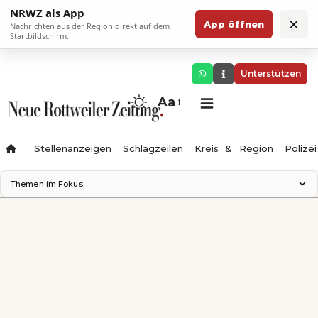
NRWZ als App
×
App öffnen
Nachrichten aus der Region direkt auf dem
Startbildschirm.
Unterstützen
Aa
Stellenanzeigen
Schlagzeilen
Kreis & Region
Polizei
Themen im Fokus
Landesgartenschau 2028
Zimmertheater Rottweil
Science Center
Ferienzauber '26
Testturm
Neckarline
Gäubahn