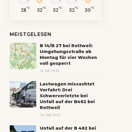
°C
°C
°C
°C
°C
28
32
32
32
30
MEISTGELESEN
B 14/B 27 bei Rottweil:
Umgehungsstraße ab
Montag für vier Wochen
voll gesperrt
31. Juli 2026
Lastwagen missachtet
Vorfahrt: Drei
Schwerverletzte bei
Unfall auf der B462 bei
Rottweil
30. Juli 2026
Unfall auf der B 462 bei