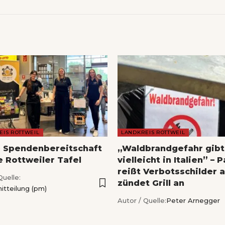
EIS ROTTWEIL
LANDKREIS ROTTWEIL
 Spendenbereitschaft
„Waldbrandgefahr gibt
e Rottweiler Tafel
vielleicht in Italien” – 
reißt Verbotsschilder 
Quelle:
zündet Grill an
itteilung (pm)
Autor / Quelle:
Peter Arnegger