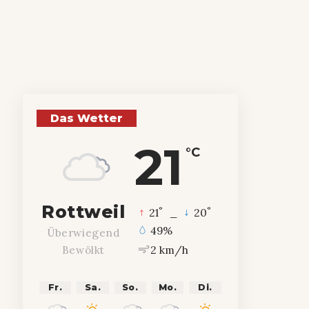
Das Wetter
21
°C
Rottweil
°
°
21
_
20
49%
Überwiegend
2 km/h
Bewölkt
Fr.
Sa.
So.
Mo.
Di.