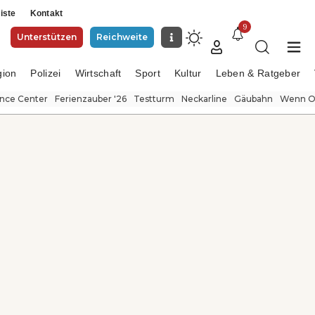
iste
Kontakt
9
Unterstützen
Reichweite
gion
Polizei
Wirtschaft
Sport
Kultur
Leben & Ratgeber
ence Center
Ferienzauber '26
Testturm
Neckarline
Gäubahn
Wenn Or