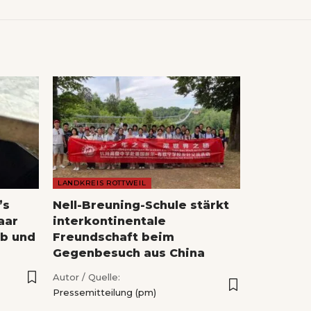
LANDKREIS ROTTWEIL
’s
Nell-Breuning-Schule stärkt
Paar
interkontinentale
ab und
Freundschaft beim
Gegenbesuch aus China
Autor / Quelle:
Pressemitteilung (pm)