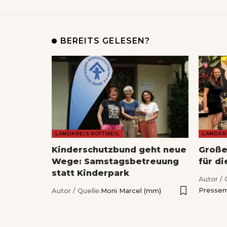
BEREITS GELESEN?
LANDKREIS ROTTWEIL
LANDKR
Kinderschutzbund geht neue
Große
Wege: Samstagsbetreuung
für di
statt Kinderpark
Autor / 
Pressem
Autor / Quelle:
Moni Marcel (mm)