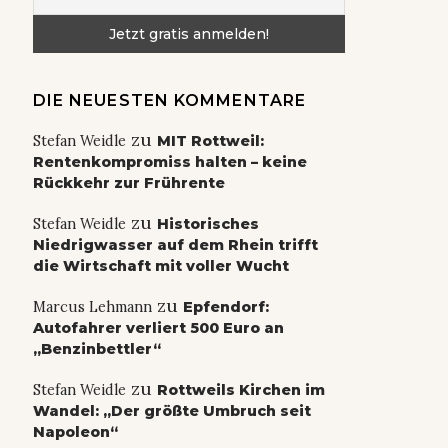
DIE NEUESTEN KOMMENTARE
zu
Stefan Weidle
MIT Rottweil:
Rentenkompromiss halten – keine
Rückkehr zur Frührente
zu
Stefan Weidle
Historisches
Niedrigwasser auf dem Rhein trifft
die Wirtschaft mit voller Wucht
zu
Marcus Lehmann
Epfendorf:
Autofahrer verliert 500 Euro an
„Benzinbettler“
zu
Stefan Weidle
Rottweils Kirchen im
Wandel: „Der größte Umbruch seit
Napoleon“