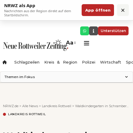
NRWZ als App
×
App öffnen
Nachrichten aus der Region direkt auf dem
Startbildschirm.
Unterstützen
Aa
Schlagzeilen
Kreis & Region
Polizei
Wirtschaft
Spo
Themen im Fokus
Landesgartenschau 2028
Science Center
Staatsmann: Theater & Denken
NRWZ.de
>
Alle News
>
Landkreis Rottweil
>
Waldkindergarten in Schramberg geplant
Ferienzauber '26
LANDKREIS ROTTWEIL
Testturm
Neckarline
Gäubahn