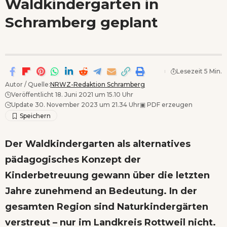
Waldkindergarten in
Wenn Orte erzählen ...
Schramberg geplant
Lesezeit 5 Min.
Autor / Quelle:
NRWZ-Redaktion Schramberg
Veröffentlicht 18. Juni 2021 um 15.10 Uhr
Update 30. November 2023 um 21.34 Uhr
▣
PDF erzeugen
Der Waldkindergarten als alternatives
pädagogisches Konzept der
Kinderbetreuung gewann über die letzten
Jahre zunehmend an Bedeutung. In der
gesamten Region sind Naturkindergärten
verstreut – nur im Landkreis Rottweil nicht.