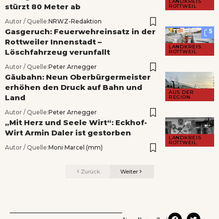
LANDKREIS
stürzt 80 Meter ab
ROTTWEIL
Autor / Quelle:
NRWZ-Redaktion
Gasgeruch: Feuerwehreinsatz in der
5
Rottweiler Innenstadt –
LANDKREIS
Löschfahrzeug verunfallt
ROTTWEIL
Autor / Quelle:
Peter Arnegger
Gäubahn: Neun Oberbürgermeister
erhöhen den Druck auf Bahn und
AUS DER
Land
REGION
Autor / Quelle:
Peter Arnegger
„Mit Herz und Seele Wirt“: Eckhof-
Wirt Armin Daler ist gestorben
LANDKREIS
ROTTWEIL
Autor / Quelle:
Moni Marcel (mm)
Zurück
Weiter