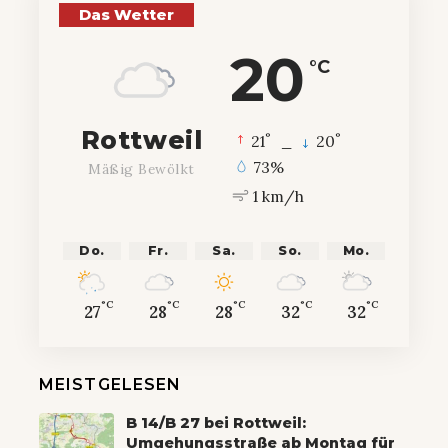
Das Wetter
20
°C
Rottweil
°
°
21
_
20
73%
Mäßig Bewölkt
1 km/h
Do.
Fr.
Sa.
So.
Mo.
°C
°C
°C
°C
°C
27
28
28
32
32
MEISTGELESEN
B 14/B 27 bei Rottweil:
Umgehungsstraße ab Montag für