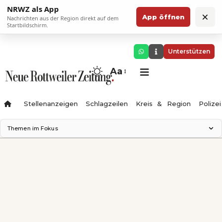
NRWZ als App
×
App öffnen
Nachrichten aus der Region direkt auf dem
Startbildschirm.
Unterstützen
Aa
Stellenanzeigen
Schlagzeilen
Kreis & Region
Polizei
Themen im Fokus
Landesgartenschau 2028
Zimmertheater Rottweil
Science Center
Ferienzauber '26
Testturm
Neckarline
Gäubahn