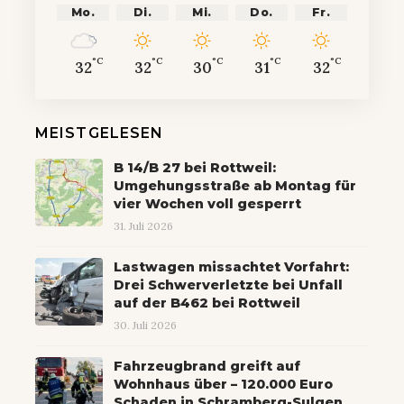
Mo.
Di.
Mi.
Do.
Fr.
°C
°C
°C
°C
°C
32
32
30
31
32
MEISTGELESEN
B 14/B 27 bei Rottweil:
Umgehungsstraße ab Montag für
vier Wochen voll gesperrt
31. Juli 2026
Lastwagen missachtet Vorfahrt:
Drei Schwerverletzte bei Unfall
auf der B462 bei Rottweil
30. Juli 2026
Fahrzeugbrand greift auf
Wohnhaus über – 120.000 Euro
Schaden in Schramberg-Sulgen