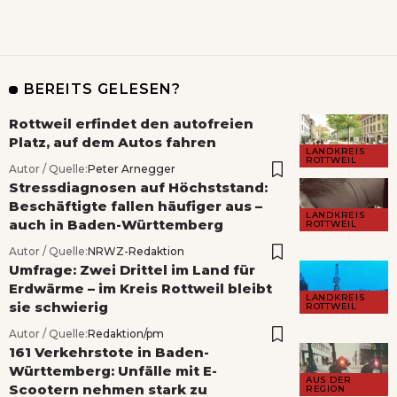
BEREITS GELESEN?
Rottweil erfindet den autofreien
Platz, auf dem Autos fahren
LANDKREIS
ROTTWEIL
Autor / Quelle:
Peter Arnegger
Stressdiagnosen auf Höchststand:
Beschäftigte fallen häufiger aus –
LANDKREIS
auch in Baden-Württemberg
ROTTWEIL
Autor / Quelle:
NRWZ-Redaktion
Umfrage: Zwei Drittel im Land für
Erdwärme – im Kreis Rottweil bleibt
LANDKREIS
sie schwierig
ROTTWEIL
Autor / Quelle:
Redaktion/pm
161 Verkehrstote in Baden-
Württemberg: Unfälle mit E-
AUS DER
Scootern nehmen stark zu
REGION