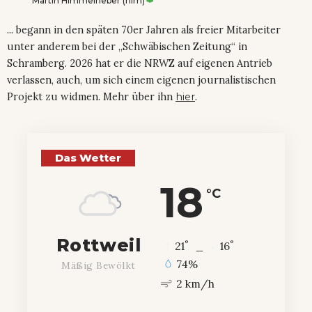
Martin Himmelheber (him)
... begann in den späten 70er Jahren als freier Mitarbeiter
unter anderem bei der „Schwäbischen Zeitung“ in
Schramberg. 2026 hat er die NRWZ auf eigenen Antrieb
verlassen, auch, um sich einem eigenen journalistischen
Projekt zu widmen. Mehr über ihn
hier
.
Das Wetter
18
°C
Rottweil
°
°
21
_
16
74%
Mäßig Bewölkt
2 km/h