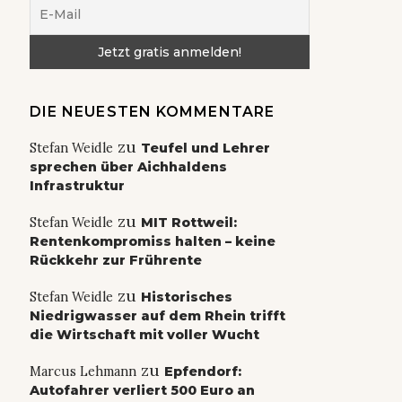
DIE NEUESTEN KOMMENTARE
zu
Stefan Weidle
Teufel und Lehrer
sprechen über Aichhaldens
Infrastruktur
zu
Stefan Weidle
MIT Rottweil:
Rentenkompromiss halten – keine
Rückkehr zur Frührente
zu
Stefan Weidle
Historisches
Niedrigwasser auf dem Rhein trifft
die Wirtschaft mit voller Wucht
zu
Marcus Lehmann
Epfendorf:
Autofahrer verliert 500 Euro an