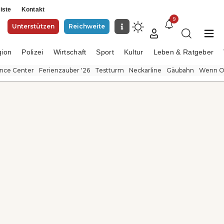
iste
Kontakt
9
Unterstützen
Reichweite
gion
Polizei
Wirtschaft
Sport
Kultur
Leben & Ratgeber
ence Center
Ferienzauber '26
Testturm
Neckarline
Gäubahn
Wenn Or