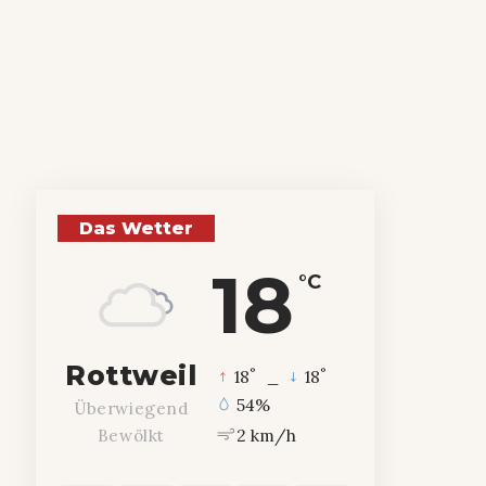
Das Wetter
18
°C
Rottweil
°
°
18
_
18
54%
Überwiegend
2 km/h
Bewölkt