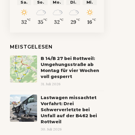
Sa.
So.
Mo.
Di.
Mi.
°C
°C
°C
°C
°C
32
35
32
29
16
MEISTGELESEN
B 14/B 27 bei Rottweil:
Umgehungsstraße ab
Montag für vier Wochen
voll gesperrt
31. Juli 2026
Lastwagen missachtet
Vorfahrt: Drei
Schwerverletzte bei
Unfall auf der B462 bei
Rottweil
30. Juli 2026