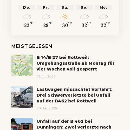
Do.
Fr.
Sa.
So.
Mo.
°C
°C
°C
°C
°C
23
28
30
32
32
MEISTGELESEN
B 14/B 27 bei Rottweil:
Umgehungsstraße ab Montag für
vier Wochen voll gesperrt
31. Juli 2026
Lastwagen missachtet Vorfahrt:
Drei Schwerverletzte bei Unfall
auf der B462 bei Rottweil
30. Juli 2026
Unfall auf der B 462 bei
Dunningen: Zwei Verletzte nach