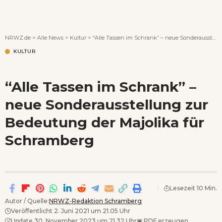
Wenn Orte erzählen ...
NRWZ.de
>
Alle News
>
Kultur
>
“Alle Tassen im Schrank” – neue Sonderausstellung zur Bedeutung der Majolika für Schramberg
KULTUR
“Alle Tassen im Schrank” –
neue Sonderausstellung zur
Bedeutung der Majolika für
Schramberg
Lesezeit 10 Min.
Autor / Quelle:
NRWZ-Redaktion Schramberg
Veröffentlicht 2. Juni 2021 um 21.05 Uhr
Update 30. November 2023 um 21.32 Uhr
▣
PDF erzeugen