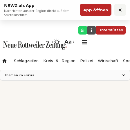
NRWZ als App
×
App öffnen
Nachrichten aus der Region direkt auf dem
Startbildschirm.
Unterstützen
Aa
Schlagzeilen
Kreis & Region
Polizei
Wirtschaft
Spo
Themen im Fokus
Landesgartenschau 2028
Science Center
Staatsmann: Theater & Denken
Ferienzauber '26
Testturm
Neckarline
Gäubahn