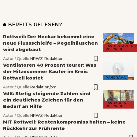
BEREITS GELESEN?
Rottweil: Der Neckar bekommt eine
neue Flussschleife – Pegelhäuschen
LANDESGARTENS
wird abgebaut
ROTTWEIL
Autor / Quelle:
NRWZ-Redaktion
Ventilatoren 40 Prozent teurer: Was
der Hitzesommer Käufer im Kreis
Rottweil kostet
PANORAMA
Autor / Quelle:
Redaktion/pm
VdK: Stetig steigende Zahlen sind
ein deutliches Zeichen für den
LANDKREIS
Bedarf an Hilfe
ROTTWEIL
Autor / Quelle:
NRWZ-Redaktion
MIT Rottweil: Rentenkompromiss halten – keine
Rückkehr zur Frührente