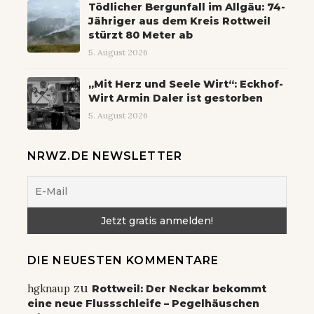
Tödlicher Bergunfall im Allgäu: 74-
Jähriger aus dem Kreis Rottweil
stürzt 80 Meter ab
5. August 2026
„Mit Herz und Seele Wirt“: Eckhof-
Wirt Armin Daler ist gestorben
5. August 2026
NRWZ.DE NEWSLETTER
DIE NEUESTEN KOMMENTARE
zu
hgknaup
Rottweil: Der Neckar bekommt
eine neue Flussschleife – Pegelhäuschen