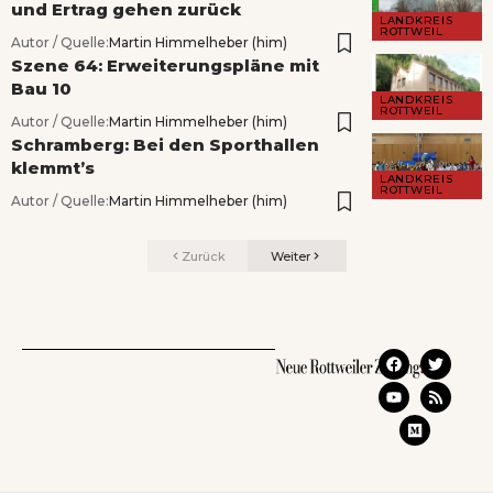
und Ertrag gehen zurück
LANDKREIS
ROTTWEIL
Autor / Quelle:
Martin Himmelheber (him)
Szene 64: Erweiterungspläne mit
Bau 10
LANDKREIS
ROTTWEIL
Autor / Quelle:
Martin Himmelheber (him)
Schramberg: Bei den Sporthallen
klemmt’s
LANDKREIS
ROTTWEIL
Autor / Quelle:
Martin Himmelheber (him)
Zurück
Weiter