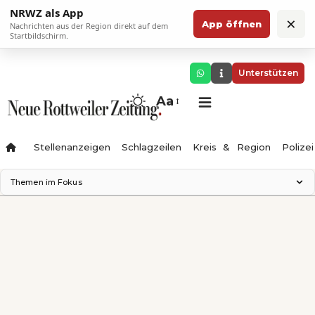
NRWZ als App
×
App öffnen
Nachrichten aus der Region direkt auf dem
Startbildschirm.
Unterstützen
Aa
Stellenanzeigen
Schlagzeilen
Kreis & Region
Polizei
Themen im Fokus
Landesgartenschau 2028
Zimmertheater Rottweil
Science Center
Ferienzauber '26
Testturm
Neckarline
Gäubahn