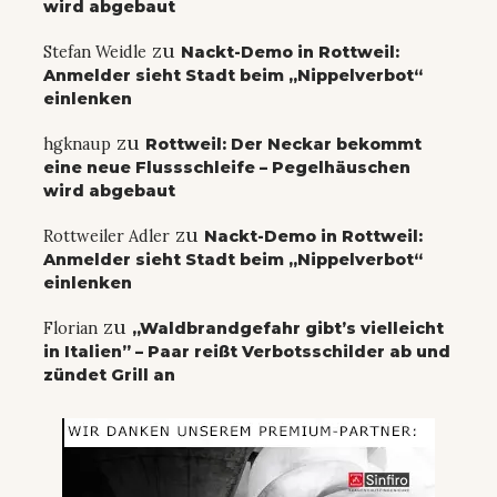
wird abgebaut
zu
Stefan Weidle
Nackt-Demo in Rottweil:
Anmelder sieht Stadt beim „Nippelverbot“
einlenken
zu
hgknaup
Rottweil: Der Neckar bekommt
eine neue Flussschleife – Pegelhäuschen
wird abgebaut
zu
Rottweiler Adler
Nackt-Demo in Rottweil:
Anmelder sieht Stadt beim „Nippelverbot“
einlenken
zu
Florian
„Waldbrandgefahr gibt’s vielleicht
in Italien” – Paar reißt Verbotsschilder ab und
zündet Grill an