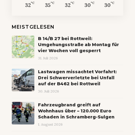
°C
°C
°C
°C
°C
32
35
32
30
30
MEISTGELESEN
B 14/B 27 bei Rottweil:
Umgehungsstraße ab Montag für
vier Wochen voll gesperrt
31. Juli 2026
Lastwagen missachtet Vorfahrt:
Drei Schwerverletzte bei Unfall
auf der B462 bei Rottweil
30. Juli 2026
Fahrzeugbrand greift auf
Wohnhaus über – 120.000 Euro
Schaden in Schramberg-Sulgen
1. August 2026