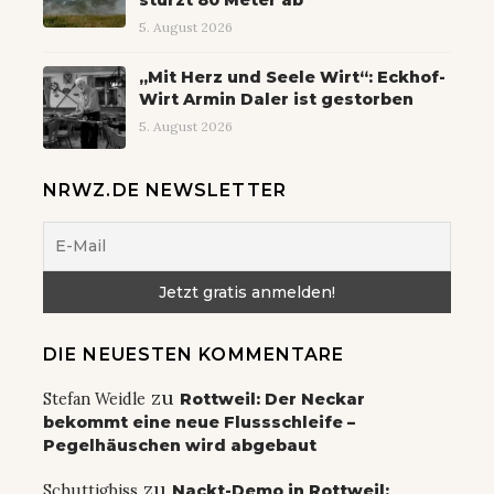
5. August 2026
„Mit Herz und Seele Wirt“: Eckhof-
Wirt Armin Daler ist gestorben
5. August 2026
NRWZ.DE NEWSLETTER
DIE NEUESTEN KOMMENTARE
zu
Stefan Weidle
Rottweil: Der Neckar
bekommt eine neue Flussschleife –
Pegelhäuschen wird abgebaut
zu
Schuttigbiss
Nackt-Demo in Rottweil: