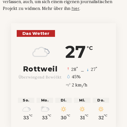
verlassen, auch, um sich einem eigenen journalistischen
Projekt zu widmen. Mehr über ihn
hier
.
Das Wetter
27
°C
Rottweil
°
°
28
_
27
45%
Überwiegend Bewölkt
2 km/h
So.
Mo.
Di.
Mi.
Do.
°C
°C
°C
°C
°C
33
33
30
31
32