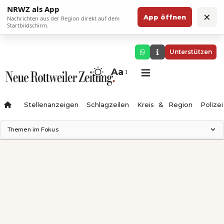
NRWZ als App
×
App öffnen
Nachrichten aus der Region direkt auf dem
Startbildschirm.
Unterstützen
Aa
Stellenanzeigen
Schlagzeilen
Kreis & Region
Polizei
Themen im Fokus
Landesgartenschau 2028
Zimmertheater Rottweil
Science Center
Ferienzauber '26
Testturm
Neckarline
Gäubahn