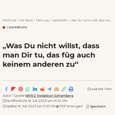
Wenn Orte erzählen ...
NRWZ.de
>
Alle News
>
Meinung
>
Leserbriefe
>
„Was Du nicht willst, dass man Dir tu, das füg auch keinem anderen zu“
LESERBRIEFE
„Was Du nicht willst, dass
man Dir tu, das füg auch
keinem anderen zu“
Lesezeit 1 Min.
Autor / Quelle:
NRWZ-Redaktion Schramberg
Veröffentlicht 16. Juli 2023 um 10.10 Uhr
Update 16. Juli 2023 um 11.10 Uhr
▣
PDF erzeugen