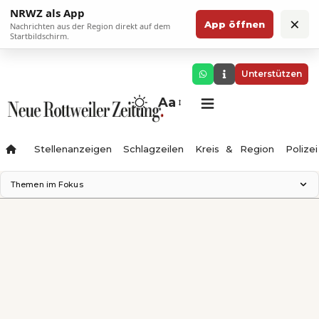
NRWZ als App
×
App öffnen
Nachrichten aus der Region direkt auf dem
Startbildschirm.
Unterstützen
Aa
Stellenanzeigen
Schlagzeilen
Kreis & Region
Polizei
Themen im Fokus
Landesgartenschau 2028
Zimmertheater Rottweil
Science Center
Ferienzauber '26
Testturm
Neckarline
Gäubahn