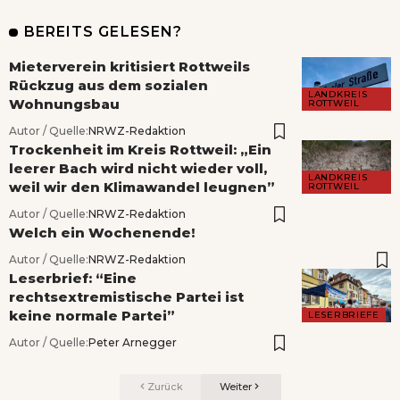
BEREITS GELESEN?
Mieterverein kritisiert Rottweils
Rückzug aus dem sozialen
LANDKREIS
Wohnungsbau
ROTTWEIL
Autor / Quelle:
NRWZ-Redaktion
Trockenheit im Kreis Rottweil: „Ein
leerer Bach wird nicht wieder voll,
LANDKREIS
weil wir den Klimawandel leugnen”
ROTTWEIL
Autor / Quelle:
NRWZ-Redaktion
Welch ein Wochenende!
Autor / Quelle:
NRWZ-Redaktion
Leserbrief: “Eine
rechtsextremistische Partei ist
keine normale Partei”
LESERBRIEFE
Autor / Quelle:
Peter Arnegger
Zurück
Weiter