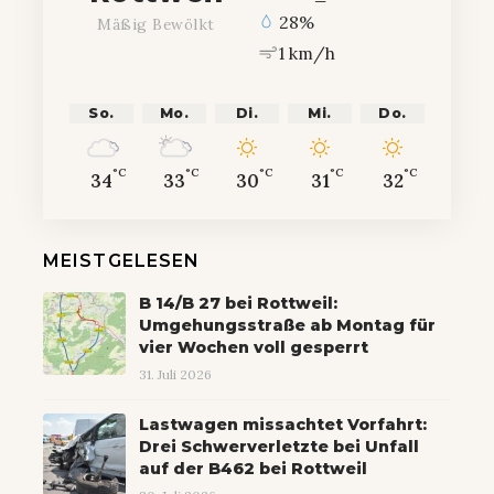
28%
Mäßig Bewölkt
1 km/h
So.
Mo.
Di.
Mi.
Do.
°C
°C
°C
°C
°C
34
33
30
31
32
MEISTGELESEN
B 14/B 27 bei Rottweil:
Umgehungsstraße ab Montag für
vier Wochen voll gesperrt
31. Juli 2026
Lastwagen missachtet Vorfahrt:
Drei Schwerverletzte bei Unfall
auf der B462 bei Rottweil