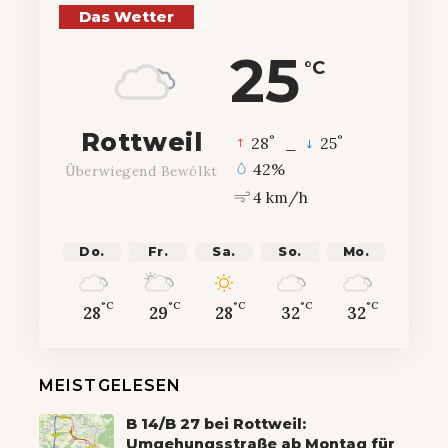
Das Wetter
25
°C
Rottweil
°
°
28
_
25
42%
Überwiegend Bewölkt
4 km/h
Do.
Fr.
Sa.
So.
Mo.
°C
°C
°C
°C
°C
28
29
28
32
32
MEISTGELESEN
B 14/B 27 bei Rottweil:
Umgehungsstraße ab Montag für