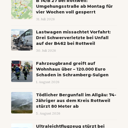
B 14/B 27 bei Rottweil:
Umgehungsstraße ab Montag für
vier Wochen voll gesperrt
31. Juli 2026
Lastwagen missachtet Vorfahrt:
Drei Schwerverletzte bei Unfall
auf der B462 bei Rottweil
30. Juli 2026
Fahrzeugbrand greift auf
Wohnhaus über – 120.000 Euro
Schaden in Schramberg-Sulgen
1. August 2026
Tödlicher Bergunfall im Allgäu: 74-
Jähriger aus dem Kreis Rottweil
stürzt 80 Meter ab
5. August 2026
Ultraleichtflugzeug stürzt bei