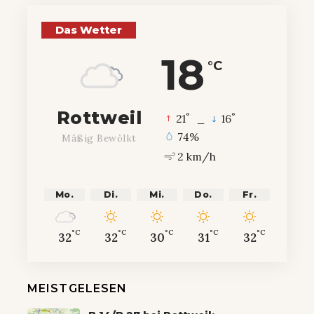
Das Wetter
18
°C
Rottweil
°
°
21
_
16
74%
Mäßig Bewölkt
2 km/h
Mo.
Di.
Mi.
Do.
Fr.
°C
°C
°C
°C
°C
32
32
30
31
32
MEISTGELESEN