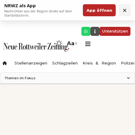
NRWZ als App
×
App öffnen
Nachrichten aus der Region direkt auf dem
Startbildschirm.
Unterstützen
Aa
Stellenanzeigen
Schlagzeilen
Kreis & Region
Polizei
Themen im Fokus
Landesgartenschau 2028
Zimmertheater Rottweil
Science Center
Ferienzauber '26
Testturm
Neckarline
Gäubahn