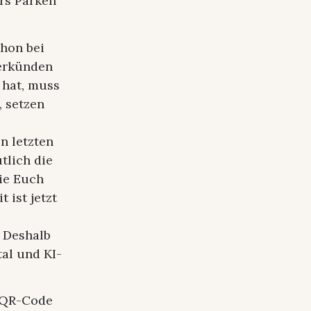
ürs Parken
chon bei
verkünden
 hat, muss
, setzen
n letzten
tlich die
sie Euch
 ist jetzt
. Deshalb
al und KI-
r QR-Code