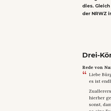
dies. Gleic
der NRWZ i
Drei-Kö
Rede von Na
Liebe Bürg
es ist end
Zuallerer
hierher g
sonst, da