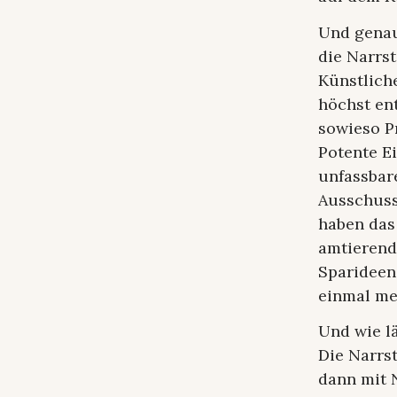
Und genau 
die Narrst
Künstliche
höchst en
sowieso P
Potente Ei
unfassbar
Ausschussm
haben das
amtierend
Sparideen
einmal me
Und wie lä
Die Narrs
dann mit