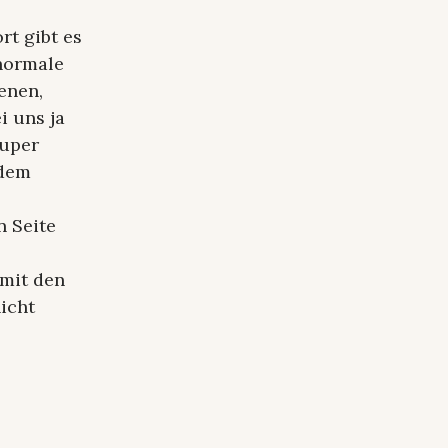
rt gibt es
 normale
enen,
i uns ja
Super
 dem
n Seite
mit den
icht