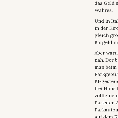
das Geld s
Wahres.
Und in Ita
in der Ki
gleich grö
Bargeld ni
Aber waru
nah. Der b
man beim 
Parkgebüh
KI-gesteue
frei Haus
völlig ne
Parkster-
Parkautom
auf dem K