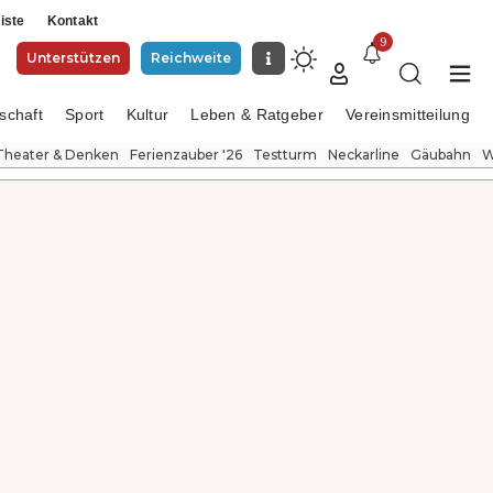
iste
Kontakt
9
Unterstützen
Reichweite
schaft
Sport
Kultur
Leben & Ratgeber
Vereinsmitteilung
Theater & Denken
Ferienzauber '26
Testturm
Neckarline
Gäubahn
W