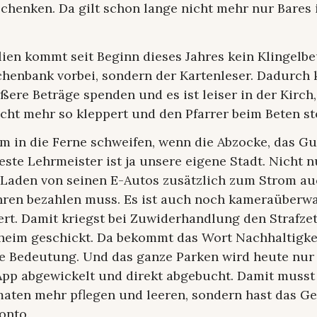
chenken. Da gilt schon lange nicht mehr nur Bares 
lien kommt seit Beginn dieses Jahres kein Klingelb
rchenbank vorbei, sondern der Kartenleser. Dadurch 
ßere Beträge spenden und es ist leiser in der Kirch,
cht mehr so kleppert und den Pfarrer beim Beten st
m in die Ferne schweifen, wenn die Abzocke, das Gut
este Lehrmeister ist ja unsere eigene Stadt. Nicht n
Laden von seinen E-Autos zusätzlich zum Strom a
ren bezahlen muss. Es ist auch noch kameraüberw
rt. Damit kriegst bei Zuwiderhandlung den Strafzet
 heim geschickt. Da bekommt das Wort Nachhaltigke
ue Bedeutung. Und das ganze Parken wird heute nur
App abgewickelt und direkt abgebucht. Damit musst
aten mehr pflegen und leeren, sondern hast das Ge
onto.