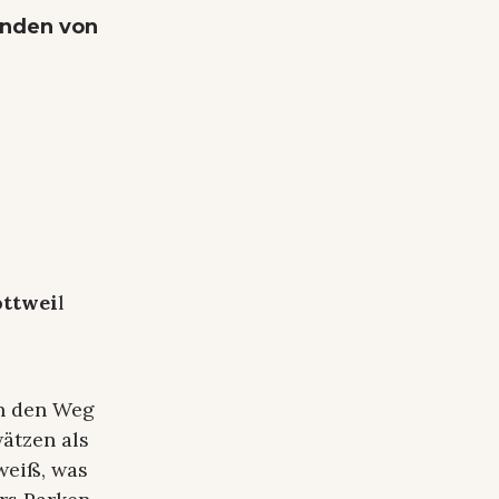
enden von
ottwei
l
en den Weg
ätzen als
weiß, was