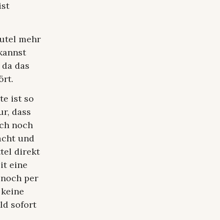
ist
eutel mehr
kannst
 da das
ört.
e ist so
ur, dass
uch noch
acht und
tel direkt
it eine
 noch per
 keine
ld sofort