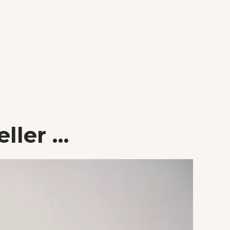
ller …