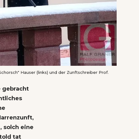
horsch" Hauser (links) und der Zunftschreiber Prof.
e gebracht
ntliches
ne
Narrenzunft,
 solch eine
old tat