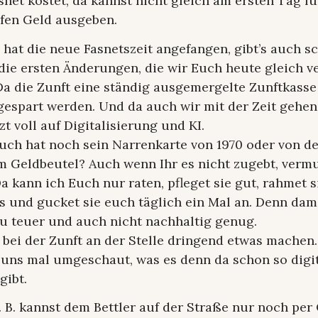
snet kostet, da kannst nicht gleich am ersten Tag f
fen Geld ausgeben.
hat die neue Fasnetszeit angefangen, gibt’s auch s
 die ersten Änderungen, die wir Euch heute gleich 
Da die Zunft eine ständig ausgemergelte Zunftkasse
gespart werden. Und da auch wir mit der Zeit gehen
tzt voll auf Digitalisierung und KI.
uch hat noch sein Narrenkarte von 1970 oder von de
m Geldbeutel? Auch wenn Ihr es nicht zugebt, vermu
a kann ich Euch nur raten, pfleget sie gut, rahmet 
s und gucket sie euch täglich ein Mal an. Denn damit
Zu teuer und auch nicht nachhaltig genug.
 bei der Zunft an der Stelle dringend etwas machen
 uns mal umgeschaut, was es denn da schon so digit
gibt.
. B. kannst dem Bettler auf der Straße nur noch pe