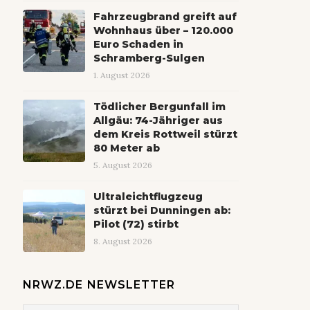
Fahrzeugbrand greift auf
Wohnhaus über – 120.000
Euro Schaden in
Schramberg-Sulgen
1. August 2026
Tödlicher Bergunfall im
Allgäu: 74-Jähriger aus
dem Kreis Rottweil stürzt
80 Meter ab
5. August 2026
Ultraleichtflugzeug
stürzt bei Dunningen ab:
Pilot (72) stirbt
8. August 2026
NRWZ.DE NEWSLETTER