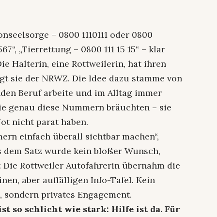
fonseelsorge – 0800 1110111 oder 0800
67“, „Tierrettung – 0800 111 15 15“ – klar
ie Halterin, eine Rottweilerin, hat ihren
agt sie der NRWZ. Die Idee dazu stamme von
nden Beruf arbeite und im Alltag immer
die genau diese Nummern bräuchten – sie
Not nicht parat haben.
rn einfach überall sichtbar machen“,
s dem Satz wurde kein bloßer Wunsch,
: Die Rottweiler Autofahrerin übernahm die
nen, aber auffälligen Info-Tafel. Kein
e, sondern privates Engagement.
t so schlicht wie stark: Hilfe ist da. Für