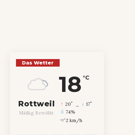
Das Wetter
18
°C
Rottweil
°
°
20
_
17
74%
Mäßig Bewölkt
2 km/h