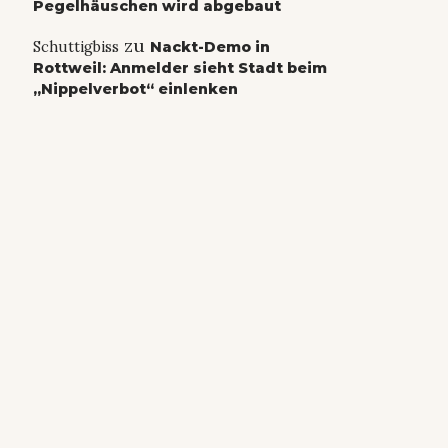
Pegelhäuschen wird abgebaut
zu
Schuttigbiss
Nackt-Demo in
Rottweil: Anmelder sieht Stadt beim
„Nippelverbot“ einlenken