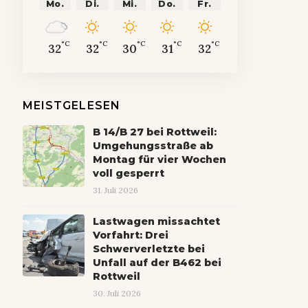
Mo.
Di.
Mi.
Do.
Fr.
°C
°C
°C
°C
°C
32
32
30
31
32
MEISTGELESEN
B 14/B 27 bei Rottweil:
Umgehungsstraße ab
Montag für vier Wochen
voll gesperrt
31. Juli 2026
Lastwagen missachtet
Vorfahrt: Drei
Schwerverletzte bei
Unfall auf der B462 bei
Rottweil
30. Juli 2026