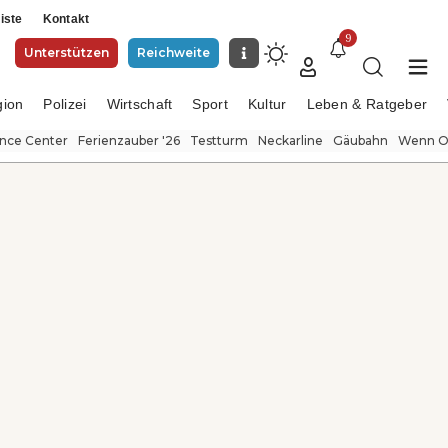
iste
Kontakt
9
Unterstützen
Reichweite
gion
Polizei
Wirtschaft
Sport
Kultur
Leben & Ratgeber
ence Center
Ferienzauber '26
Testturm
Neckarline
Gäubahn
Wenn Or