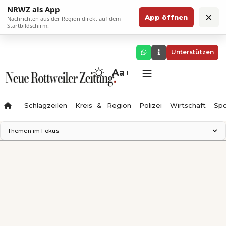
NRWZ als App
×
App öffnen
Nachrichten aus der Region direkt auf dem
Startbildschirm.
Unterstützen
Aa
Schlagzeilen
Kreis & Region
Polizei
Wirtschaft
Spo
Themen im Fokus
Landesgartenschau 2028
Science Center
Staatsmann: Theater & Denken
Ferienzauber '26
Testturm
Neckarline
Gäubahn