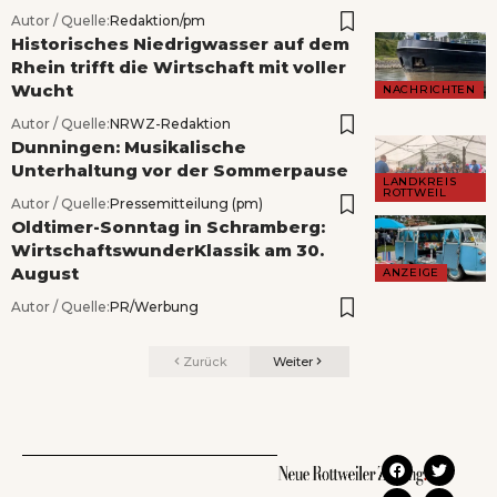
Autor / Quelle:
Redaktion/pm
Historisches Niedrigwasser auf dem
Rhein trifft die Wirtschaft mit voller
Wucht
NACHRICHTEN
Autor / Quelle:
NRWZ-Redaktion
Dunningen: Musikalische
Unterhaltung vor der Sommerpause
LANDKREIS
ROTTWEIL
Autor / Quelle:
Pressemitteilung (pm)
Oldtimer-Sonntag in Schramberg:
WirtschaftswunderKlassik am 30.
August
ANZEIGE
Autor / Quelle:
PR/Werbung
Zurück
Weiter