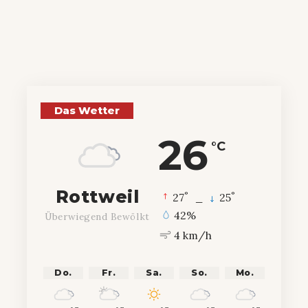
Das Wetter
26
°C
Rottweil
°
°
27
_
25
42%
Überwiegend Bewölkt
4 km/h
Do.
Fr.
Sa.
So.
Mo.