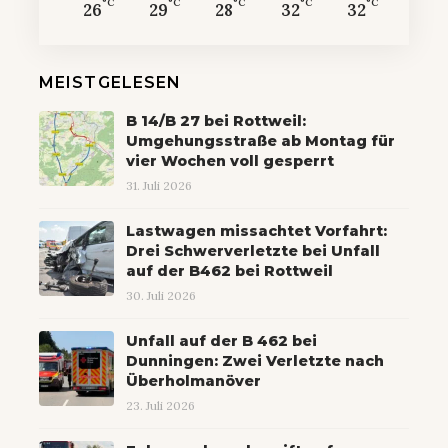
°C
°C
°C
°C
°C
26
29
28
32
32
MEISTGELESEN
B 14/B 27 bei Rottweil:
Umgehungsstraße ab Montag für
vier Wochen voll gesperrt
31. Juli 2026
Lastwagen missachtet Vorfahrt:
Drei Schwerverletzte bei Unfall
auf der B462 bei Rottweil
30. Juli 2026
Unfall auf der B 462 bei
Dunningen: Zwei Verletzte nach
Überholmanöver
23. Juli 2026