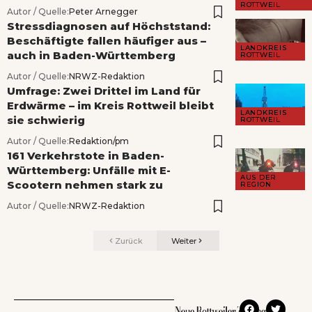
ROTTWEIL
Autor / Quelle:
Peter Arnegger
Stressdiagnosen auf Höchststand:
Beschäftigte fallen häufiger aus –
LANDKREIS
auch in Baden-Württemberg
ROTTWEIL
Autor / Quelle:
NRWZ-Redaktion
Umfrage: Zwei Drittel im Land für
Erdwärme – im Kreis Rottweil bleibt
LANDKREIS
sie schwierig
ROTTWEIL
Autor / Quelle:
Redaktion/pm
161 Verkehrstote in Baden-
Württemberg: Unfälle mit E-
AUS DER
Scootern nehmen stark zu
REGION
Autor / Quelle:
NRWZ-Redaktion
Zurück
Weiter