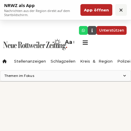
NRWZ als App
×
App öffnen
Nachrichten aus der Region direkt auf dem
Startbildschirm.
Unterstützen
Aa
Stellenanzeigen
Schlagzeilen
Kreis & Region
Polizei
Themen im Fokus
Landesgartenschau 2028
Zimmertheater Rottweil
Science Center
Ferienzauber '26
Testturm
Neckarline
Gäubahn