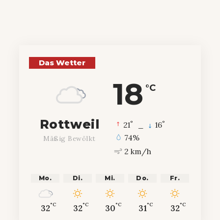
Das Wetter
18
°C
Rottweil
°
°
21
_
16
74%
Mäßig Bewölkt
2 km/h
Mo.
Di.
Mi.
Do.
Fr.
°C
°C
°C
°C
°C
32
32
30
31
32