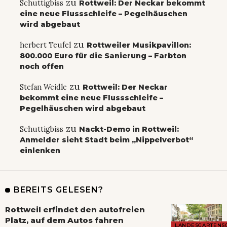
zu
Schuttigbiss
Rottweil: Der Neckar bekommt
eine neue Flussschleife – Pegelhäuschen
wird abgebaut
zu
herbert Teufel
Rottweiler Musikpavillon:
800.000 Euro für die Sanierung – Farbton
noch offen
zu
Stefan Weidle
Rottweil: Der Neckar
bekommt eine neue Flussschleife –
Pegelhäuschen wird abgebaut
zu
Schuttigbiss
Nackt-Demo in Rottweil:
Anmelder sieht Stadt beim „Nippelverbot“
einlenken
BEREITS GELESEN?
Rottweil erfindet den autofreien
Platz, auf dem Autos fahren
LANDESGARTENS