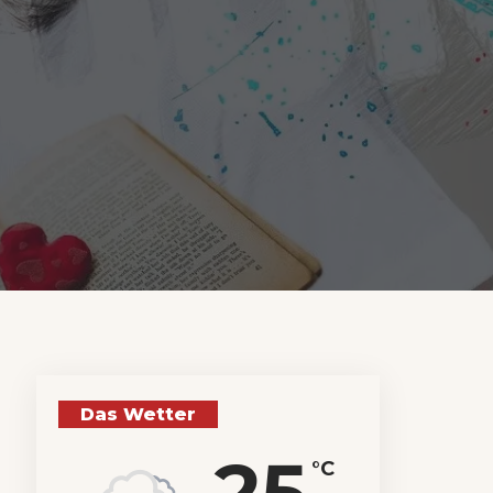
Das Wetter
25
°C