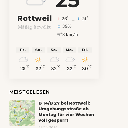
Rottweil
°
°
26
_
24
39%
Mäßig Bewölkt
3 km/h
Fr.
Sa.
So.
Mo.
Di.
°C
°C
°C
°C
°C
28
32
32
32
30
MEISTGELESEN
B 14/B 27 bei Rottweil:
Umgehungsstraße ab
Montag für vier Wochen
voll gesperrt
31. Juli 2026