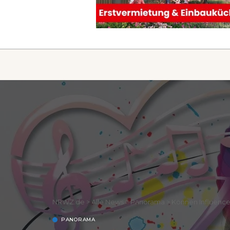
NRWZ.de
>
Alle News
>
Panorama
>
Können Influencer
PANORAMA