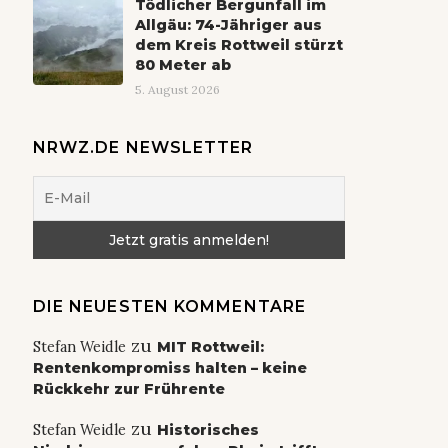
Tödlicher Bergunfall im
Allgäu: 74-Jähriger aus
dem Kreis Rottweil stürzt
80 Meter ab
5. August 2026
NRWZ.DE NEWSLETTER
DIE NEUESTEN KOMMENTARE
zu
Stefan Weidle
MIT Rottweil:
Rentenkompromiss halten – keine
Rückkehr zur Frührente
zu
Stefan Weidle
Historisches