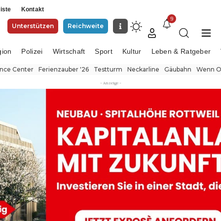
iste
Kontakt
9
Unterstützen
Reichweite
gion
Polizei
Wirtschaft
Sport
Kultur
Leben & Ratgeber
ence Center
Ferienzauber '26
Testturm
Neckarline
Gäubahn
Wenn Or
- Anzeige -