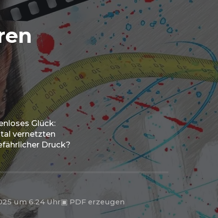
ren
enloses Glück:
ital vernetzten
efährlicher Druck?
025 um 6.24 Uhr
▣
PDF erzeugen