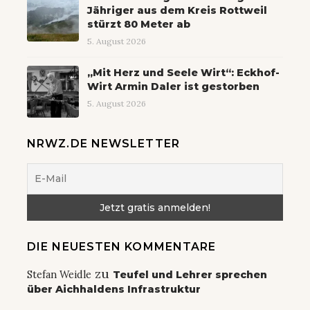
Jähriger aus dem Kreis Rottweil
stürzt 80 Meter ab
5. August 2026
„Mit Herz und Seele Wirt“: Eckhof-
Wirt Armin Daler ist gestorben
5. August 2026
NRWZ.DE NEWSLETTER
DIE NEUESTEN KOMMENTARE
zu
Stefan Weidle
Teufel und Lehrer sprechen
über Aichhaldens Infrastruktur