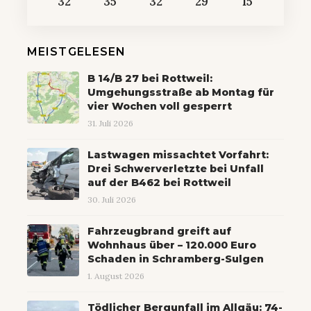
32
35
32
29
15
MEISTGELESEN
B 14/B 27 bei Rottweil:
Umgehungsstraße ab Montag für
vier Wochen voll gesperrt
31. Juli 2026
Lastwagen missachtet Vorfahrt:
Drei Schwerverletzte bei Unfall
auf der B462 bei Rottweil
30. Juli 2026
Fahrzeugbrand greift auf
Wohnhaus über – 120.000 Euro
Schaden in Schramberg-Sulgen
1. August 2026
Tödlicher Bergunfall im Allgäu: 74-