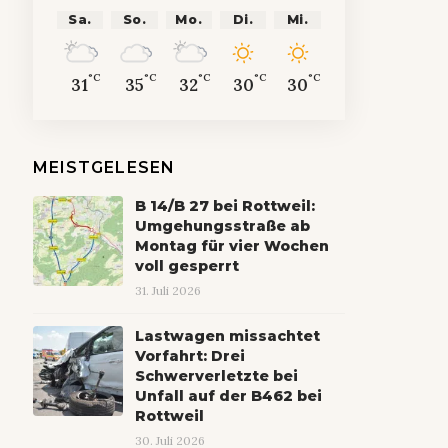
Sa.
So.
Mo.
Di.
Mi.
°C
°C
°C
°C
°C
31
35
32
30
30
MEISTGELESEN
B 14/B 27 bei Rottweil:
Umgehungsstraße ab
Montag für vier Wochen
voll gesperrt
31. Juli 2026
Lastwagen missachtet
Vorfahrt: Drei
Schwerverletzte bei
Unfall auf der B462 bei
Rottweil
30. Juli 2026