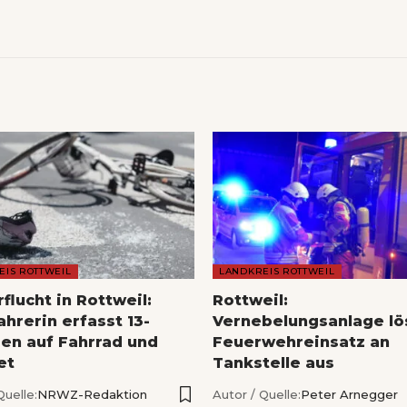
EIS ROTTWEIL
LANDKREIS ROTTWEIL
flucht in Rottweil:
Rottweil:
hrerin erfasst 13-
Vernebelungsanlage lö
gen auf Fahrrad und
Feuerwehreinsatz an
et
Tankstelle aus
Quelle:
NRWZ-Redaktion
Autor / Quelle:
Peter Arnegger