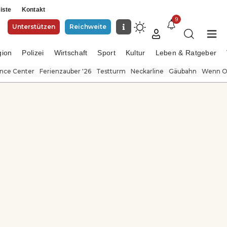
iste
Kontakt
9
Unterstützen
Reichweite
gion
Polizei
Wirtschaft
Sport
Kultur
Leben & Ratgeber
ence Center
Ferienzauber '26
Testturm
Neckarline
Gäubahn
Wenn Or