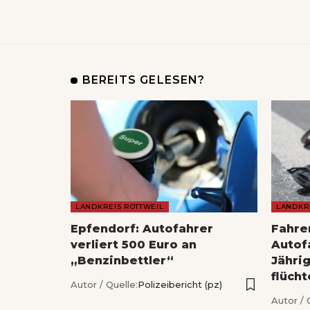
BEREITS GELESEN?
LANDKREIS ROTTWEIL
LANDKR
Epfendorf: Autofahrer
Fahrer
verliert 500 Euro an
Autofa
„Benzinbettler“
Jähri
flücht
Autor / Quelle:
Polizeibericht (pz)
Autor / 