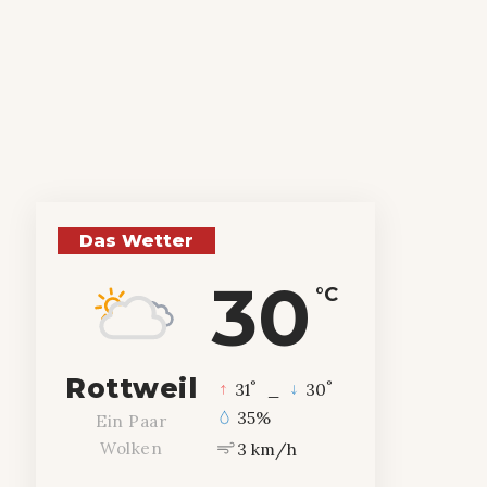
Das Wetter
30
°C
Rottweil
°
°
31
_
30
35%
Ein Paar
3 km/h
Wolken