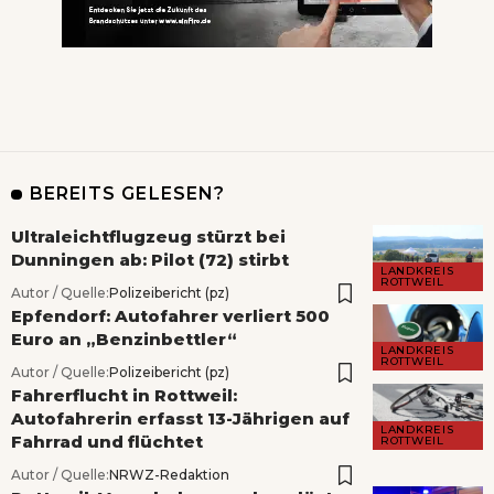
BEREITS GELESEN?
Ultraleichtflugzeug stürzt bei
Dunningen ab: Pilot (72) stirbt
LANDKREIS
ROTTWEIL
Autor / Quelle:
Polizeibericht (pz)
Epfendorf: Autofahrer verliert 500
Euro an „Benzinbettler“
LANDKREIS
ROTTWEIL
Autor / Quelle:
Polizeibericht (pz)
Fahrerflucht in Rottweil:
Autofahrerin erfasst 13-Jährigen auf
LANDKREIS
Fahrrad und flüchtet
ROTTWEIL
Autor / Quelle:
NRWZ-Redaktion