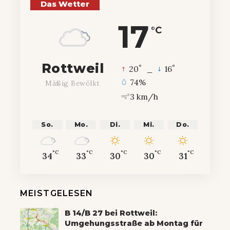
Das Wetter
17
°C
Rottweil
°
°
20
_
16
74%
Mäßig Bewölkt
3 km/h
So.
Mo.
Di.
Mi.
Do.
°C
°C
°C
°C
°C
34
33
30
30
31
MEISTGELESEN
B 14/B 27 bei Rottweil:
Umgehungsstraße ab Montag für