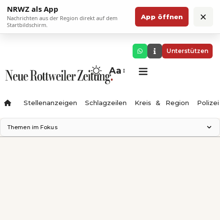
NRWZ als App
×
App öffnen
Nachrichten aus der Region direkt auf dem
Startbildschirm.
Unterstützen
Aa
Stellenanzeigen
Schlagzeilen
Kreis & Region
Polizei
Themen im Fokus
Landesgartenschau 2028
Zimmertheater Rottweil
Science Center
Ferienzauber '26
Testturm
Neckarline
Gäubahn