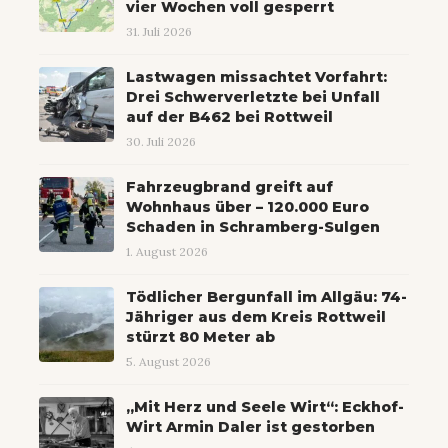
vier Wochen voll gesperrt
31. Juli 2026
Lastwagen missachtet Vorfahrt:
Drei Schwerverletzte bei Unfall
auf der B462 bei Rottweil
30. Juli 2026
Fahrzeugbrand greift auf
Wohnhaus über – 120.000 Euro
Schaden in Schramberg-Sulgen
1. August 2026
Tödlicher Bergunfall im Allgäu: 74-
Jähriger aus dem Kreis Rottweil
stürzt 80 Meter ab
5. August 2026
„Mit Herz und Seele Wirt“: Eckhof-
Wirt Armin Daler ist gestorben