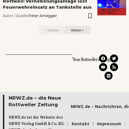
Rottweil: Vernebelungsanlage löst
Feuerwehreinsatz an Tankstelle aus
LANDKREIS
ROTTWEIL
Autor / Quelle:
Peter Arnegger
Zurück
Weiter
NRWZ.de – die Neue
Rottweiler Zeitung
NRWZ.de – Nachrichten, die
NRWZ.de ist die Website der
Kontakt
Impressum
NRWZ Verlag GmbH & Co. KG.