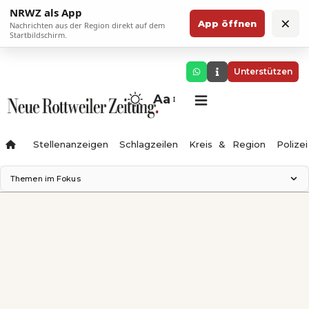
NRWZ als App
×
App öffnen
Nachrichten aus der Region direkt auf dem
Startbildschirm.
Unterstützen
Aa
Stellenanzeigen
Schlagzeilen
Kreis & Region
Polizei
Themen im Fokus
Landesgartenschau 2028
Zimmertheater Rottweil
Science Center
Ferienzauber '26
Testturm
Neckarline
Gäubahn