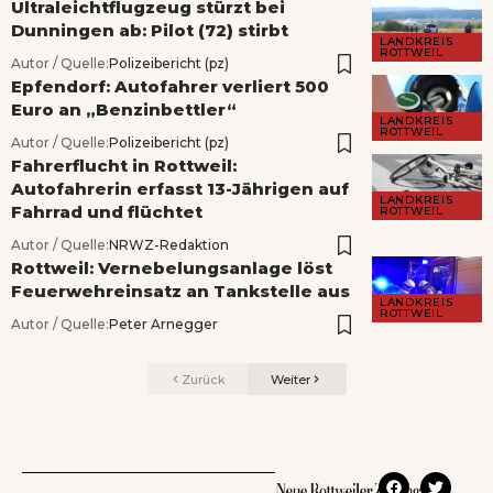
Ultraleichtflugzeug stürzt bei
Dunningen ab: Pilot (72) stirbt
LANDKREIS
ROTTWEIL
Autor / Quelle:
Polizeibericht (pz)
Epfendorf: Autofahrer verliert 500
Euro an „Benzinbettler“
LANDKREIS
ROTTWEIL
Autor / Quelle:
Polizeibericht (pz)
Fahrerflucht in Rottweil:
Autofahrerin erfasst 13-Jährigen auf
LANDKREIS
Fahrrad und flüchtet
ROTTWEIL
Autor / Quelle:
NRWZ-Redaktion
Rottweil: Vernebelungsanlage löst
Feuerwehreinsatz an Tankstelle aus
LANDKREIS
ROTTWEIL
Autor / Quelle:
Peter Arnegger
Zurück
Weiter