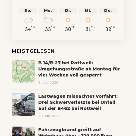
So.
Mo.
Di.
Mi.
Do.
°C
°C
°C
°C
°C
34
33
30
31
32
MEISTGELESEN
B 14/B 27 bei Rottweil:
Umgehungsstraße ab Montag für
vier Wochen voll gesperrt
31. Juli 2026
Lastwagen missachtet Vorfahrt:
Drei Schwerverletzte bei Unfall
auf der B462 bei Rottweil
30. Juli 2026
Fahrzeugbrand greift auf
Wohnhaus über – 120.000 Euro