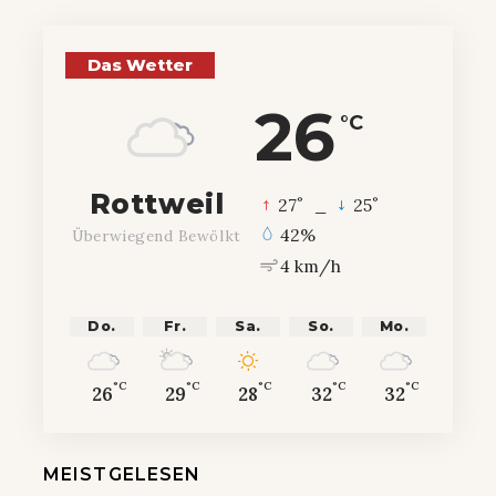
Das Wetter
26
°C
Rottweil
°
°
27
_
25
42%
Überwiegend Bewölkt
4 km/h
Do.
Fr.
Sa.
So.
Mo.
°C
°C
°C
°C
°C
26
29
28
32
32
MEISTGELESEN