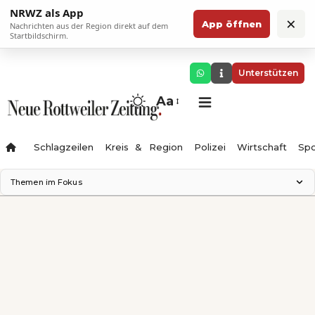
NRWZ als App
×
App öffnen
Nachrichten aus der Region direkt auf dem
Startbildschirm.
Unterstützen
Aa
Schlagzeilen
Kreis & Region
Polizei
Wirtschaft
Spo
Themen im Fokus
Landesgartenschau 2028
Science Center
Staatsmann: Theater & Denken
Ferienzauber '26
Testturm
Neckarline
Gäubahn