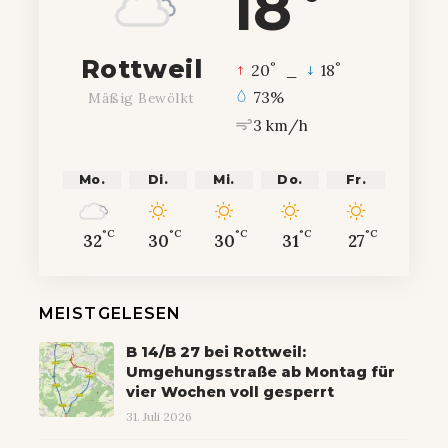
18
Rottweil
°
°
20
_
18
73%
Mäßig Bewölkt
3 km/h
Mo.
Di.
Mi.
Do.
Fr.
°C
°C
°C
°C
°C
32
30
30
31
27
MEISTGELESEN
B 14/B 27 bei Rottweil:
Umgehungsstraße ab Montag für
vier Wochen voll gesperrt
31. Juli 2026