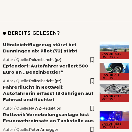
BEREITS GELESEN?
Ultraleichtflugzeug stürzt bei
Dunningen ab: Pilot (72) stirbt
LANDKREIS
ROTTWEIL
Autor / Quelle:
Polizeibericht (pz)
Epfendorf: Autofahrer verliert 500
Euro an „Benzinbettler“
LANDKREIS
ROTTWEIL
Autor / Quelle:
Polizeibericht (pz)
Fahrerflucht in Rottweil:
Autofahrerin erfasst 13-Jährigen auf
LANDKREIS
Fahrrad und flüchtet
ROTTWEIL
Autor / Quelle:
NRWZ-Redaktion
Rottweil: Vernebelungsanlage löst
Feuerwehreinsatz an Tankstelle aus
LANDKREIS
ROTTWEIL
Autor / Quelle:
Peter Arnegger