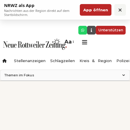
NRWZ als App
×
App öffnen
Nachrichten aus der Region direkt auf dem
Startbildschirm.
Unterstützen
Aa
Stellenanzeigen
Schlagzeilen
Kreis & Region
Polizei
Themen im Fokus
Landesgartenschau 2028
Zimmertheater Rottweil
Science Center
Ferienzauber '26
Testturm
Neckarline
Gäubahn