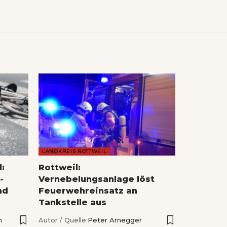
LANDKREIS ROTTWEIL
l:
Rottweil:
-
Vernebelungsanlage löst
nd
Feuerwehreinsatz an
Tankstelle aus
n
Autor / Quelle:
Peter Arnegger