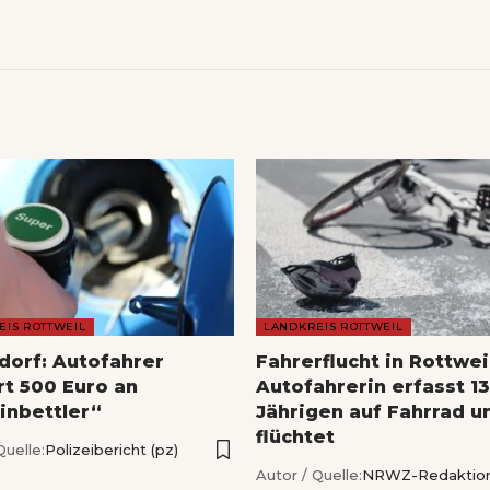
EIS ROTTWEIL
LANDKREIS ROTTWEIL
dorf: Autofahrer
Fahrerflucht in Rottwei
rt 500 Euro an
Autofahrerin erfasst 13
inbettler“
Jährigen auf Fahrrad u
flüchtet
Quelle:
Polizeibericht (pz)
Autor / Quelle:
NRWZ-Redaktio