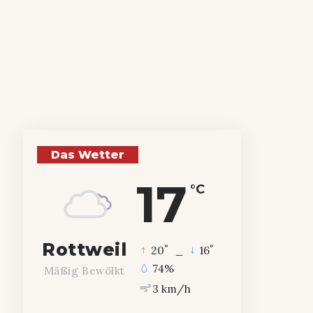
Das Wetter
17
°C
Rottweil
°
°
20
_
16
74%
Mäßig Bewölkt
3 km/h