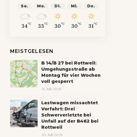
So.
Mo.
Di.
Mi.
Do.
°C
°C
°C
°C
°C
34
33
30
30
31
MEISTGELESEN
B 14/B 27 bei Rottweil:
Umgehungsstraße ab
Montag für vier Wochen
voll gesperrt
31. Juli 2026
Lastwagen missachtet
Vorfahrt: Drei
Schwerverletzte bei
Unfall auf der B462 bei
Rottweil
30. Juli 2026