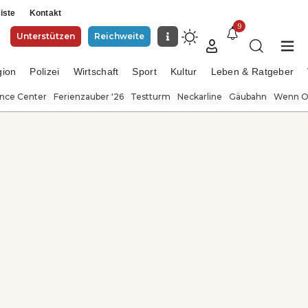
iste
Kontakt
9
Unterstützen
Reichweite
gion
Polizei
Wirtschaft
Sport
Kultur
Leben & Ratgeber
ence Center
Ferienzauber '26
Testturm
Neckarline
Gäubahn
Wenn Or