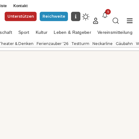
iste
Kontakt
9
Unterstützen
Reichweite
schaft
Sport
Kultur
Leben & Ratgeber
Vereinsmitteilung
Theater & Denken
Ferienzauber '26
Testturm
Neckarline
Gäubahn
W