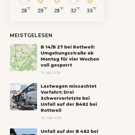
°C
°C
°C
°C
°C
28
29
28
32
33
MEISTGELESEN
B 14/B 27 bei Rottweil:
Umgehungsstraße ab
Montag für vier Wochen
voll gesperrt
31. Juli 2026
Lastwagen missachtet
Vorfahrt: Drei
Schwerverletzte bei
Unfall auf der B462 bei
Rottweil
30. Juli 2026
Unfall auf der B 462 bei