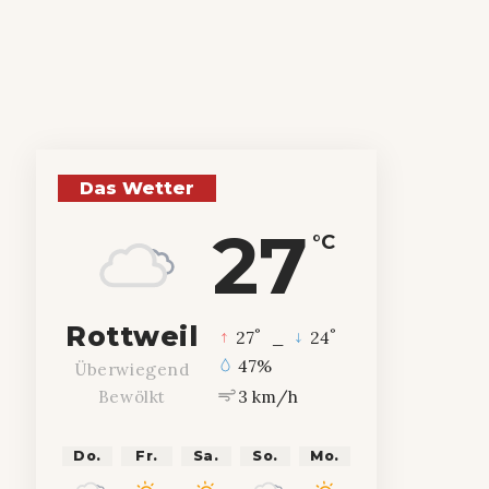
Das Wetter
27
°C
Rottweil
°
°
27
_
24
47%
Überwiegend
3 km/h
Bewölkt
Do.
Fr.
Sa.
So.
Mo.