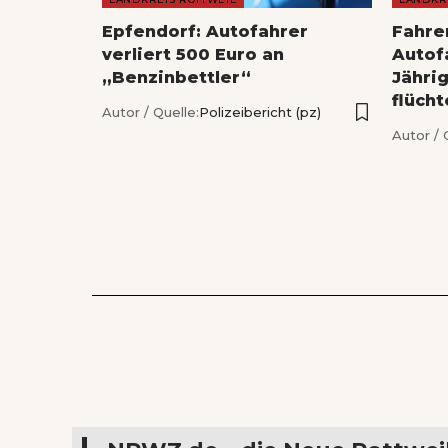
Epfendorf: Autofahrer
Fahrer
verliert 500 Euro an
Autofa
„Benzinbettler“
Jähri
flücht
Autor / Quelle:
Polizeibericht (pz)
Autor / 