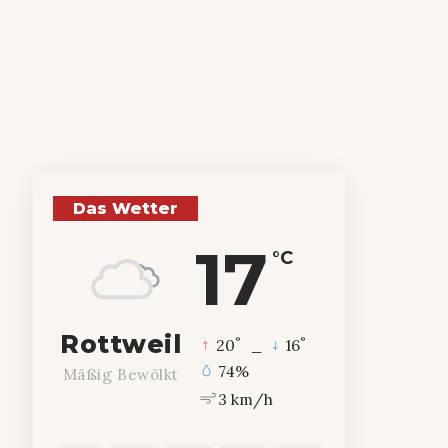
Das Wetter
17
°C
Rottweil
°
°
20
_
16
74%
Mäßig Bewölkt
3 km/h