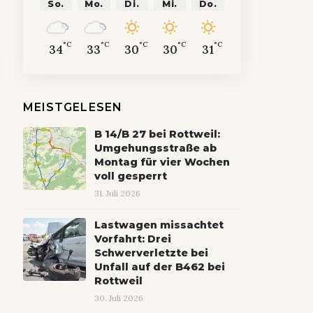
So.
Mo.
Di.
Mi.
Do.
°C
°C
°C
°C
°C
34
33
30
30
31
MEISTGELESEN
B 14/B 27 bei Rottweil:
Umgehungsstraße ab
Montag für vier Wochen
voll gesperrt
31. Juli 2026
Lastwagen missachtet
Vorfahrt: Drei
Schwerverletzte bei
Unfall auf der B462 bei
Rottweil
30. Juli 2026