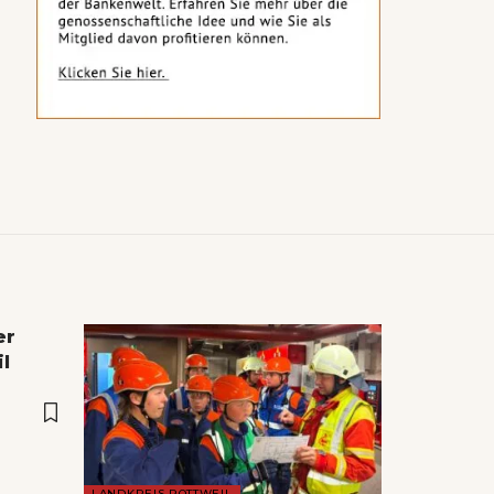
er
l
LANDKREIS ROTTWEIL