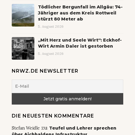
Tödlicher Bergunfall im Allgäu: 74-
Jähriger aus dem Kreis Rottweil
stürzt 80 Meter ab
5. August 2026
„Mit Herz und Seele Wirt“: Eckhof-
Wirt Armin Daler ist gestorben
5. August 2026
NRWZ.DE NEWSLETTER
DIE NEUESTEN KOMMENTARE
zu
Stefan Weidle
Teufel und Lehrer sprechen
über Aichhaldens Infrastruktur