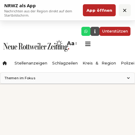
NRWZ als App
×
App öffnen
Nachrichten aus der Region direkt auf dem
Startbildschirm.
Unterstützen
Aa
Stellenanzeigen
Schlagzeilen
Kreis & Region
Polizei
Themen im Fokus
Landesgartenschau 2028
Zimmertheater Rottweil
Science Center
Ferienzauber '26
Testturm
Neckarline
Gäubahn