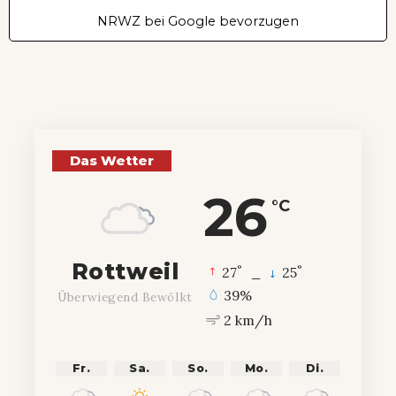
NRWZ bei Google bevorzugen
Das Wetter
26
°C
Rottweil
°
°
27
_
25
39%
Überwiegend Bewölkt
2 km/h
Fr.
Sa.
So.
Mo.
Di.