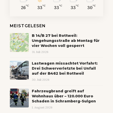
°C
°C
°C
°C
°C
26
33
33
33
30
MEISTGELESEN
B 14/B 27 bei Rottweil:
Umgehungsstraße ab Montag für
vier Wochen voll gesperrt
31. Juli 2026
Lastwagen missachtet Vorfahrt:
Drei Schwerverletzte bei Unfall
auf der B462 bei Rottweil
30. Juli 2026
Fahrzeugbrand greift auf
Wohnhaus über – 120.000 Euro
Schaden in Schramberg-Sulgen
1. August 2026