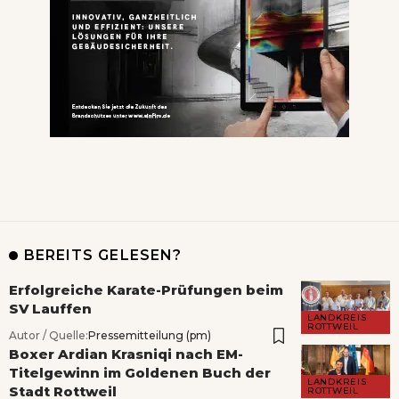
BEREITS GELESEN?
Erfolgreiche Karate-Prüfungen beim
SV Lauffen
LANDKREIS
ROTTWEIL
Autor / Quelle:
Pressemitteilung (pm)
Boxer Ardian Krasniqi nach EM-
Titelgewinn im Goldenen Buch der
LANDKREIS
Stadt Rottweil
ROTTWEIL