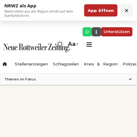
NRWZ als App
×
App öffnen
Nachrichten aus der Region direkt auf dem
Startbildschirm.
Unterstützen
Aa
Stellenanzeigen
Schlagzeilen
Kreis & Region
Polizei
Themen im Fokus
Landesgartenschau 2028
Zimmertheater Rottweil
Science Center
Ferienzauber '26
Testturm
Neckarline
Gäubahn