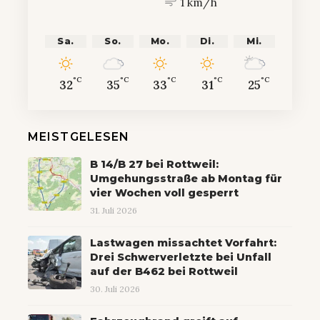
1 km/h
Sa.
So.
Mo.
Di.
Mi.
°C
°C
°C
°C
°C
32
35
33
31
25
MEISTGELESEN
B 14/B 27 bei Rottweil:
Umgehungsstraße ab Montag für
vier Wochen voll gesperrt
31. Juli 2026
Lastwagen missachtet Vorfahrt:
Drei Schwerverletzte bei Unfall
auf der B462 bei Rottweil
30. Juli 2026